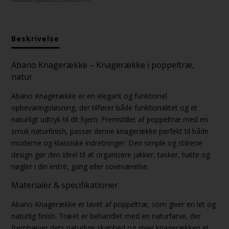
Beskrivelse
Abano Knagerække – Knagerække i poppeltræ,
natur
Abano Knagerække er en elegant og funktionel
opbevaringsløsning, der tilfører både funktionalitet og et
naturligt udtryk til dit hjem. Fremstillet af poppeltræ med en
smuk naturfinish, passer denne knagerække perfekt til både
moderne og klassiske indretninger. Den simple og stilrene
design gør den ideel til at organisere jakker, tasker, hatte og
nøgler i din entré, gang eller soveværelse.
Materialer & specifikationer
Abano Knagerække er lavet af poppeltræ, som giver en let og
naturlig finish. Træet er behandlet med en naturfarve, der
fremhæver dets naturlige skønhed og giver knagerækken et