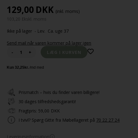
129,00
DKK
(inkl. moms)
103,20 Ekskl. moms
Ikke på lager
- Lev. Ca. uge 37
Send mail når varen kommer på lager igen
-
+
Prismatch – hvis du finder varen billigere!
30 dages tilfredshedsgaranti!
Fragtpris:
59,00
DKK
I tvivl? Spørg Gitte fra Møbellageret på
70 22 27 24
Leveringsinformation