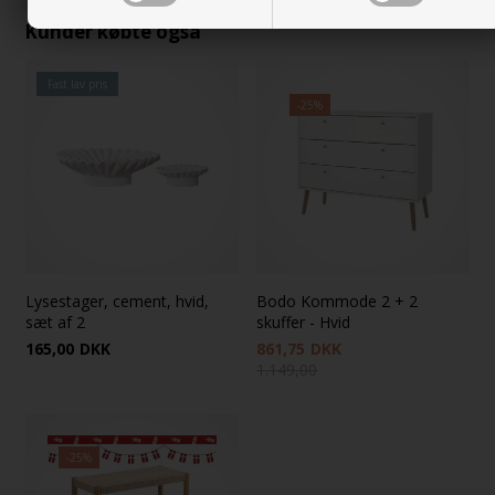
Kunder købte også
Fast lav pris
-25%
Lysestager, cement, hvid,
Bodo Kommode 2 + 2
sæt af 2
skuffer - Hvid
165,00
DKK
861,75
DKK
1.149,00
-25%