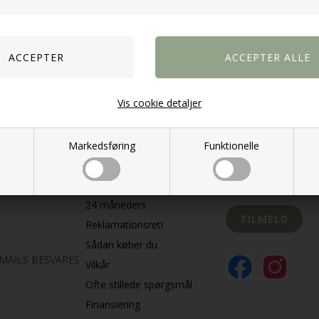
Information
Hold dig opda
Vis cookie detaljer
Om os
Få nyheder og gode 
Levering
Levering til Grønland og
Markedsføring
Funktionelle
Færøerne
30 dages Tilfredsgaranti!
Jeg accepterer
v
24 måneders
Reklamationsret!
Sådan køber du
K MAILS BESVARES
Vilkår
Ofte stillede spørgsmål
Finansiering