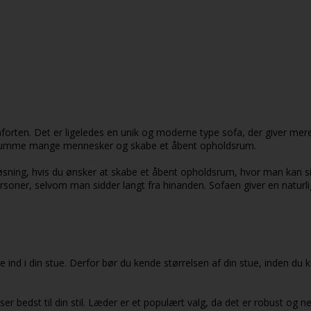
forten. Det er ligeledes en unik og moderne type sofa, der giver mere 
kan rumme mange mennesker og skabe et åbent opholdsrum.
sning, hvis du ønsker at skabe et åbent opholdsrum, hvor man kan sidde
ner, selvom man sidder langt fra hinanden. Sofaen giver en naturlig
ind i din stue. Derfor bør du kende størrelsen af din stue, inden du k
ser bedst til din stil. Læder er et populært valg, da det er robust o