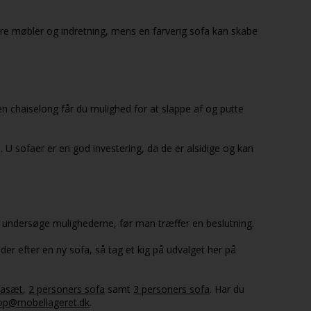
re møbler og indretning, mens en farverig sofa kan skabe
 chaiselong får du mulighed for at slappe af og putte
l. U sofaer er en god investering, da de er alsidige og kan
at undersøge mulighederne, før man træffer en beslutning.
eder efter en ny sofa, så tag et kig på udvalget her på
fasæt
,
2 personers sofa
samt
3 personers sofa
. Har du
op@mobellageret.dk
.