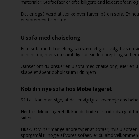
materialer. Stofsofaer er ofte billigere end lædersofaer, og
Det er også værd at tænke over farven på din sofa. En ne
et statement i din stue.
U sofa med chaiselong
En u sofa med chaiselong kan være et godt valg, hvis du 
benene op, mens du samtidig kan sidde oprejst og se fjerns
Uanset om du ønsker en u sofa med chaiselong, eller en u for
skabe et åbent opholdsrum i dit hjem.
Køb din nye sofa hos Møbellageret
Så i alt kan man sige, at det er vigtigt at overveje ens b
Her hos Mobellageret.dk kan du finde et stort udvalg af fors
siden.
Husk, at vi har mange andre typer af sofaer, hvis u sofaen ik
spørgsmål til nogle af vores sofaer, er du altid velkommen t