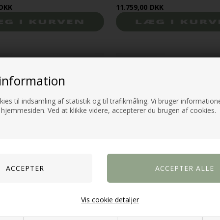
DKK
11.759,00
DKK
information
t lav pris
Fast lav pris
ies til indsamling af statistik og til trafikmåling. Vi bruger informatione
 hjemmesiden. Ved at klikke videre, accepterer du brugen af cookies.
Vis cookie detaljer
estøtte | Creme Stof
Wendy nakkestøtte | Grøn Stof