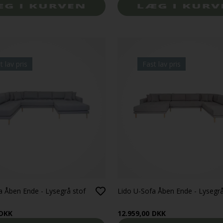
t lav pris
Fast lav pris
a Åben Ende - Lysegrå stof
Lido U-Sofa Åben Ende - Lysegrå
DKK
12.959,00
DKK