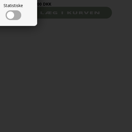
669,00
DKK
Statistiske