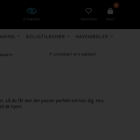
0
E-mærket
Favoritter
Kurv
ARING
BOLIGTILBEHØR
HAVEMØBLER
⭐
GODKENDT AF E-MÆRKET
ARANTI!
er, så du får den der passer perfekt ind hos dig. Hos
til dit hjem.