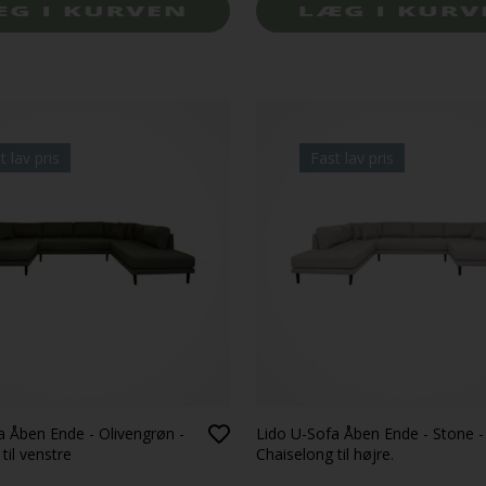
t lav pris
Fast lav pris
a Åben Ende - Olivengrøn -
Lido U-Sofa Åben Ende - Stone -
til venstre
Chaiselong til højre.