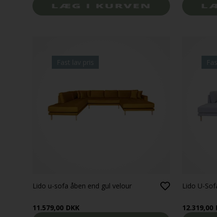
Fast lav pris
Fas
Lido u-sofa åben end gul velour
Lido U-Sof
11.579,00
DKK
12.319,00