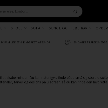
E
STOLE
SOFA
SENGE OG TILBEHØR
OPBEV
SK FAMILIEEJET & E-MÆRKET WEBSHOP
30 DAGES TILFREDSHEDSG
til at skabe minder. Du kan naturligvis finde både små og store u sofa
erialer, farver og designs på u sofaer, så du kan finde den helt rette 