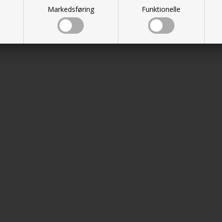
K
669,00
DKK
Markedsføring
Funktionelle