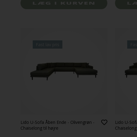
Fast lav pris
Fas
Lido U-Sofa Åben Ende - Olivengrøn -
Lido U-Sof
Chaiselong til højre
Chaiselong 