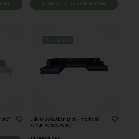
Fast lav pris
 stof
Lido U-Sofa Åben Ende - mørkeblå
velour. Venstrevendt
12.159,00
DKK