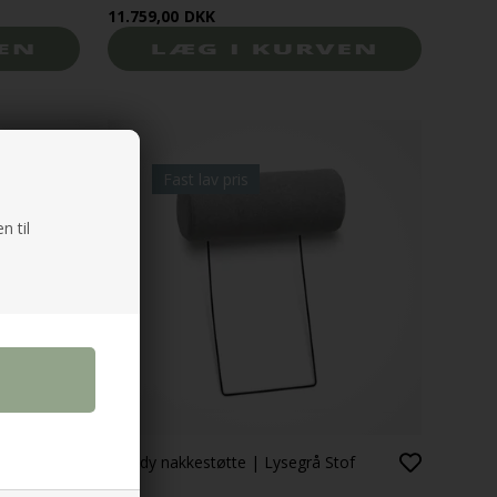
11.759,00
DKK
Fast lav pris
n til
Wendy nakkestøtte | Lysegrå Stof