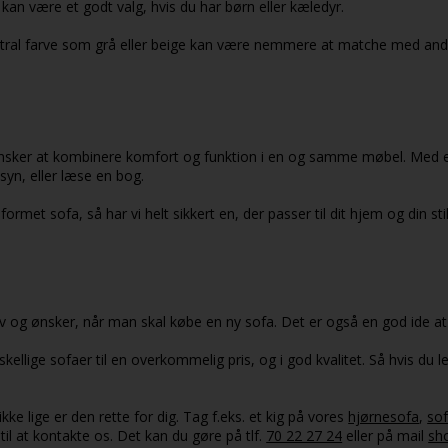
 kan være et godt valg, hvis du har børn eller kæledyr.
utral farve som grå eller beige kan være nemmere at matche med and
ønsker at kombinere komfort og funktion i en og samme møbel. Med en
yn, eller læse en bog.
met sofa, så har vi helt sikkert en, der passer til dit hjem og din sti
ehov og ønsker, når man skal købe en ny sofa. Det er også en god ide 
kellige sofaer til en overkommelig pris, og i god kvalitet. Så hvis du l
ke lige er den rette for dig. Tag f.eks. et kig på vores
hjørnesofa
,
so
il at kontakte os. Det kan du gøre på tlf.
70 22 27 24
eller på mail
sh