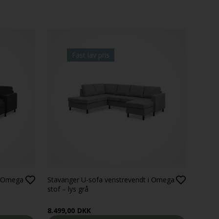
Fast lav pris
i Omega
Stavanger U-sofa venstrevendt i Omega
stof – lys grå
8.499,00
DKK