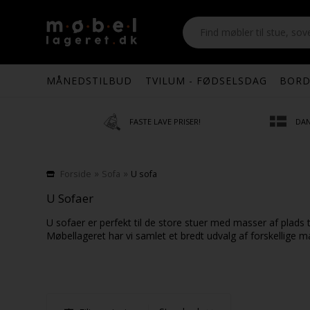
MÅNEDSTILBUD
TVILUM - FØDSELSDAG
BORD
FASTE LAVE PRISER!
DAN
»
»
Forside
Sofa
U sofa
U Sofaer
U sofaer er perfekt til de store stuer med masser af plads 
Møbellageret har vi samlet et bredt udvalg af forskellige mat