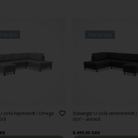
t lav pris
Fast lav pris
U-sofa højrevendt i Omega
Stavanger U-sofa venstrevendt 
Grå
stof – antracit
KK
8.499,00
DKK