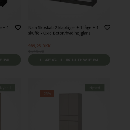
e + 1
Naia Skoskab 2 klaplåger + 1 låge + 1
skuffe - Oxid Beton/hvid højglans
989,25
DKK
1.319,00
Nyhed
Nyhed
-25%