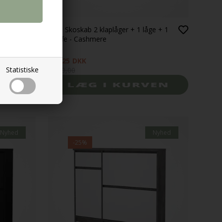
t sort
Naia Skoskab 2 klaplåger + 1 låge + 1
skuffe - Cashmere
944,25
DKK
Statistiske
1.259,00
Nyhed
Nyhed
-25%