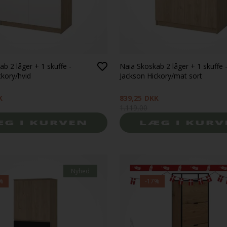
b 2 låger + 1 skuffe -
Naia Skoskab 2 låger + 1 skuffe 
ckory/hvid
Jackson Hickory/mat sort
K
839,25
DKK
1.119,00
Nyhed
%
-17%