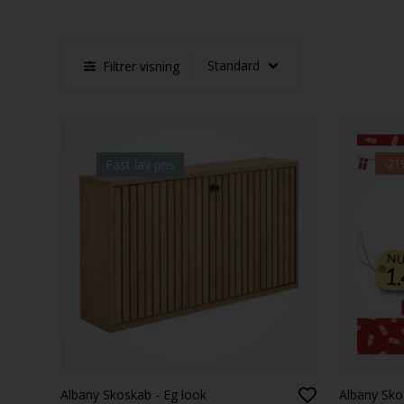
Filtrer visning
Fast lav pris
-21
Albany Skoskab - Eg look
Albany Sko