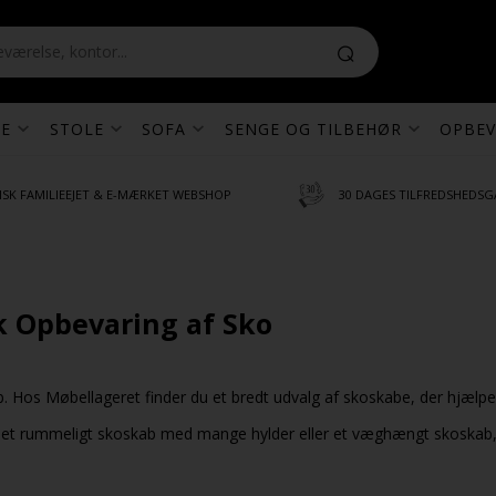
E
STOLE
SOFA
SENGE OG TILBEHØR
OPBEV
SK FAMILIEEJET & E-MÆRKET WEBSHOP
30 DAGES TILFREDSHEDSG
sk Opbevaring af Sko
b. Hos Møbellageret finder du et bredt udvalg af skoskabe, der hjælpe
ré, et rummeligt skoskab med mange hylder eller et væghængt skoskab,