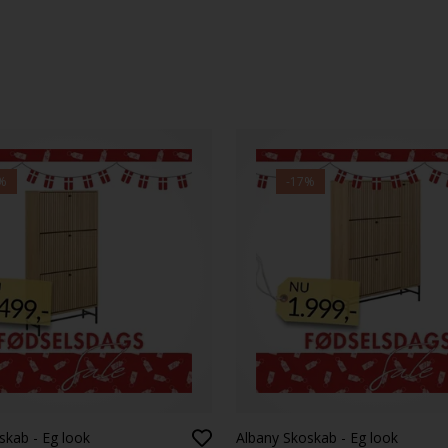
%
-17%
skab - Eg look
Albany Skoskab - Eg look