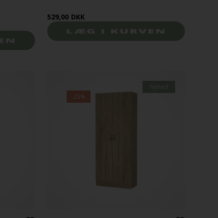
529,00
DKK
Nyhed
-25%