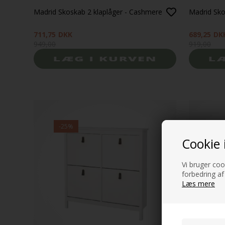
Madrid Skoskab 2 klaplåger - Cashmere
Madrid Sko
711,75
DKK
689,25
DK
949,00
919,00
-25%
-25
Cookie 
Vi bruger cook
forbedring af
Læs mere