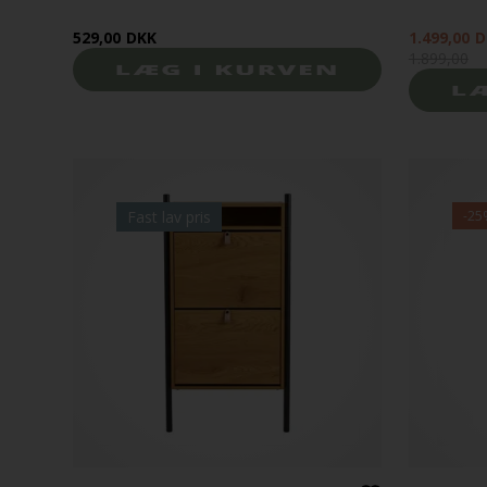
529,00
DKK
1.499,00
D
1.899,00
Fast lav pris
-25