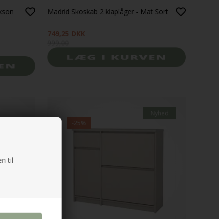
ckson
Madrid Skoskab 2 klaplåger - Mat Sort
749,25
DKK
999,00
Nyhed
-25%
n til