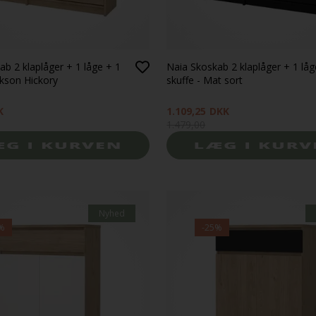
ab 2 klaplåger + 1 låge + 1
Naia Skoskab 2 klaplåger + 1 låg
ckson Hickory
skuffe - Mat sort
K
1.109,25
DKK
1.479,00
Nyhed
%
-25%