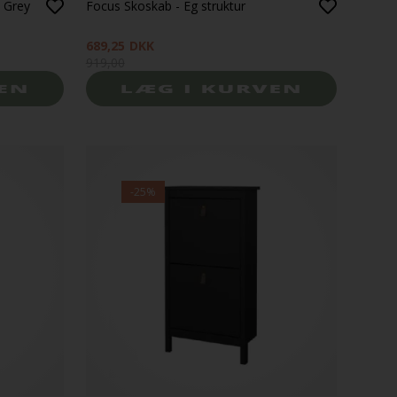
t Grey
Focus Skoskab - Eg struktur
689,25
DKK
919,00
-25%