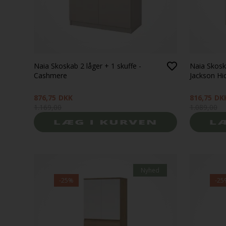
Naia Skoskab 2 låger + 1 skuffe -
Naia Skoska
Cashmere
Jackson Hi
876,75
DKK
816,75
DK
1.169,00
1.089,00
Nyhed
-25%
-25