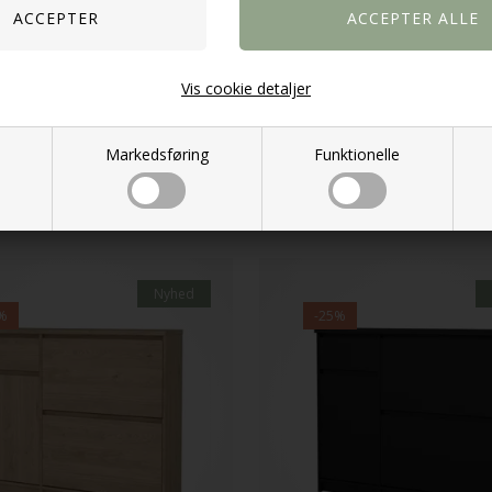
skab 4 klaplåger - Jackson
Madrid Skoskab 4 klaplåger - Ma
Vis cookie detaljer
1.124,25
DKK
KK
1.499,00
Markedsføring
Funktionelle
Nyhed
%
-25%