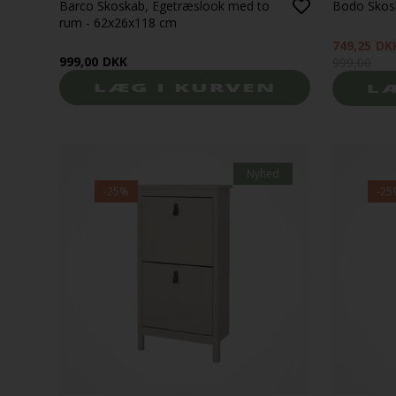
Barco Skoskab, Egetræslook med to
Bodo Skosk
rum - 62x26x118 cm
749,25
DK
999,00
DKK
999,00
Nyhed
-25%
-25