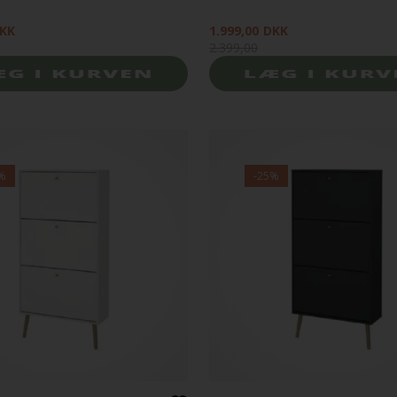
KK
1.999,00
DKK
2.399,00
%
-25%