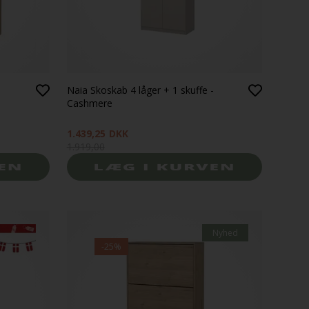
-
Naia Skoskab 4 låger + 1 skuffe -
Cashmere
1.439,25
DKK
1.919,00
Nyhed
-25%