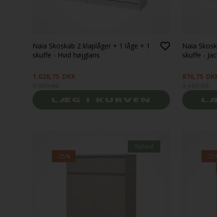
Naia Skoskab 2 klaplåger + 1 låge + 1
Naia Skosk
skuffe - Hvid højglans
skuffe - Ja
1.026,75
DKK
876,75
DK
1.369,00
1.169,00
Nyhed
-25%
-25