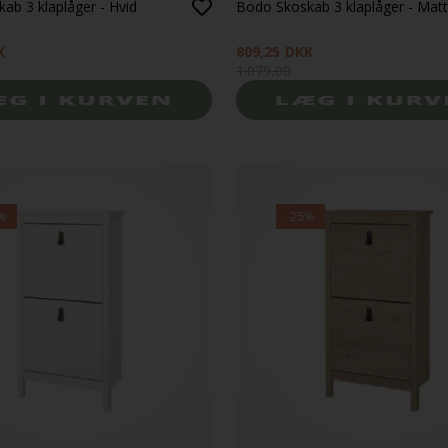
ab 3 klaplåger - Hvid
Bodo Skoskab 3 klaplåger - Mat
K
809,25
DKK
1.079,00
%
-25%