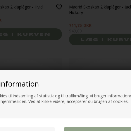
skab 2 klaplåger - Hvid
Madrid Skoskab 2 klaplåger - Ja
Hickory
K
711,75
DKK
949,00
%
-25%
information
ies til indsamling af statistik og til trafikmåling. Vi bruger informatione
 hjemmesiden. Ved at klikke videre, accepterer du brugen af cookies.