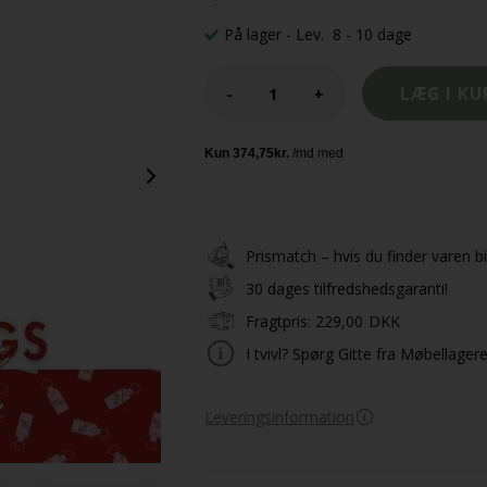
På lager
- Lev. 8 - 10 dage
-
+
Prismatch – hvis du finder varen bil
30 dages tilfredshedsgaranti!
Fragtpris:
229,00
DKK
I tvivl? Spørg Gitte fra Møbellager
Leveringsinformation