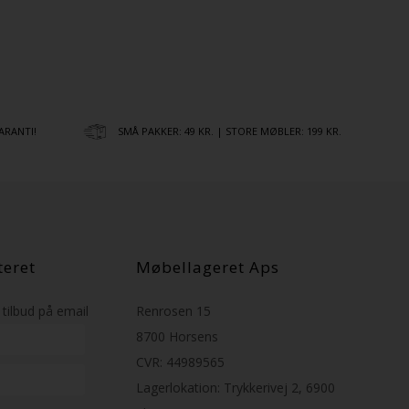
ARANTI!
SMÅ PAKKER: 49 KR. | STORE MØBLER: 199 KR.
teret
Møbellageret Aps
tilbud på email
Renrosen 15
8700 Horsens
CVR: 44989565
Lagerlokation: Trykkerivej 2, 6900