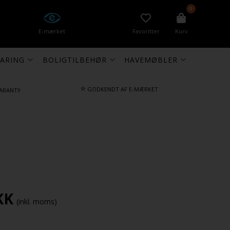
0
E-mærket
Favoritter
Kurv
ARING
BOLIGTILBEHØR
HAVEMØBLER
⭐
GODKENDT AF E-MÆRKET
ARANTI!
KK
(inkl. moms)