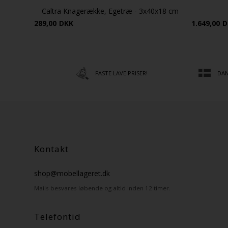
Caltra Knagerække, Egetræ - 3x40x18 cm
289,00
DKK
1.649,00
D
FASTE LAVE PRISER!
DAN
Kontakt
shop@mobellageret.dk
Mails besvares løbende og altid inden 12 timer.
Telefontid