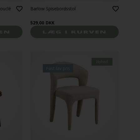
bouclé
Barlow Spisebordsstol
529,00
DKK
Nyhed
Fast lav pris