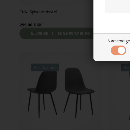
Celia Spisebordsstol
Celia Spise
299,00
DKK
299,00
DK
Nødvendige
Fast lav pris
Fas