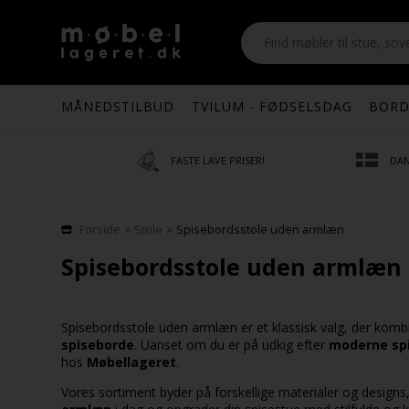
MÅNEDSTILBUD
TVILUM - FØDSELSDAG
BORD
FASTE LAVE PRISER!
DAN
»
»
Forside
Stole
Spisebordsstole uden armlæn
Spisebordsstole uden armlæn –
Spisebordsstole uden armlæn er et klassisk valg, der kombin
spiseborde
. Uanset om du er på udkig efter
moderne spi
hos
Møbellageret
.
Vores sortiment byder på forskellige materialer og designs,