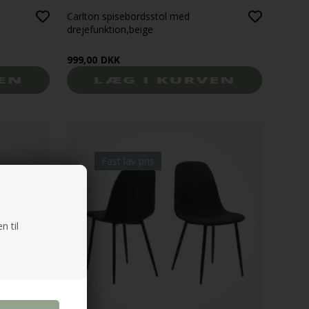
Carlton spisebordsstol med
drejefunktion,beige
999,00
DKK
Fast lav pris
n til