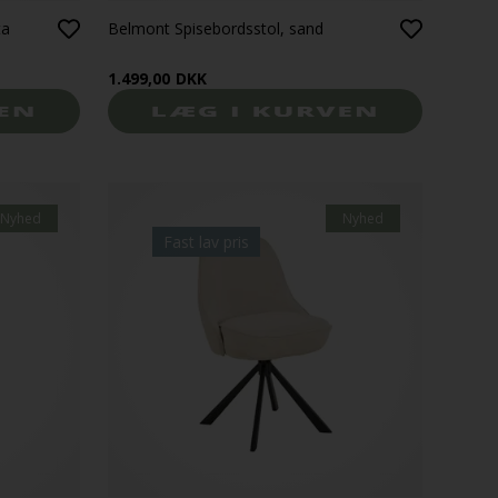
ta
Belmont Spisebordsstol, sand
1.499,00
DKK
Nyhed
Nyhed
Fast lav pris