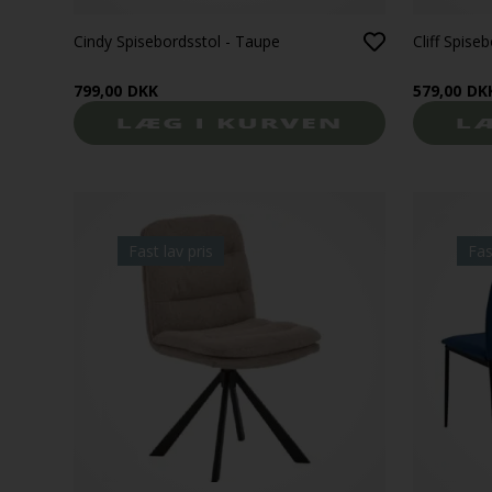
Cindy Spisebordsstol - Taupe
Cliff Spise
799,00
DKK
579,00
DK
Fast lav pris
Fas