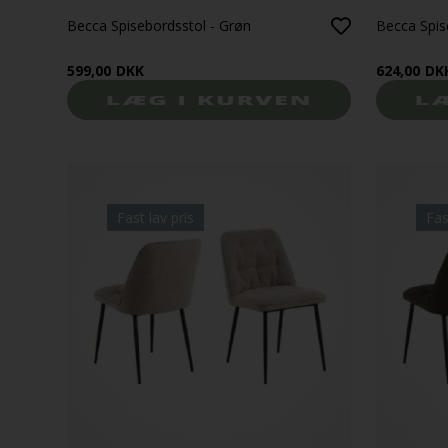
Becca Spisebordsstol - Grøn
Becca Spis
599,00
DKK
624,00
DK
Fast lav pris
Fas