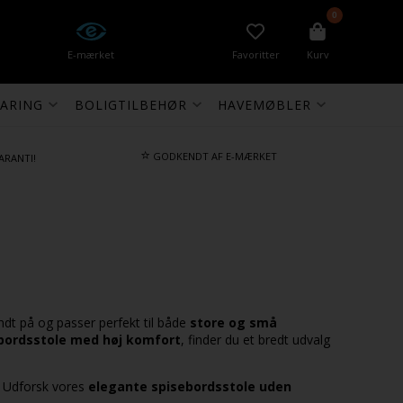
0
E-mærket
Favoritter
Kurv
ARING
BOLIGTILBEHØR
HAVEMØBLER
⭐
GODKENDT AF E-MÆRKET
ARANTI!
undt på og passer perfekt til både
store og små
ebordsstole med høj komfort
, finder du et bredt udvalg
g. Udforsk vores
elegante spisebordsstole uden