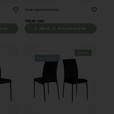
Dean Spisebordsstol
799,00
DKK
Nyhed
Fast lav pris