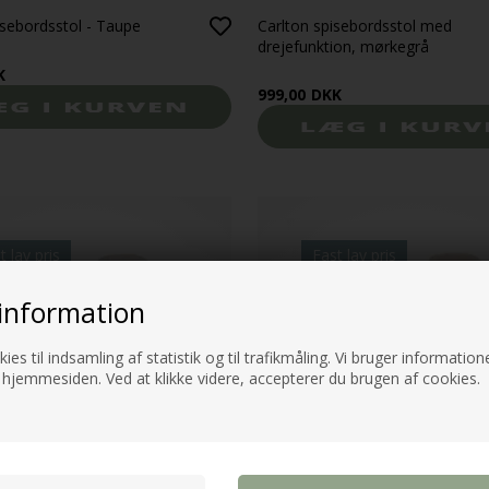
sebordsstol - Taupe
Carlton spisebordsstol med
drejefunktion, mørkegrå
K
999,00
DKK
t lav pris
Fast lav pris
information
ies til indsamling af statistik og til trafikmåling. Vi bruger informatione
 hjemmesiden. Ved at klikke videre, accepterer du brugen af cookies.