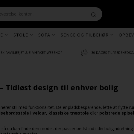
E
STOLE
SOFA
SENGE OG TILBEHØR
OPBEV
SK FAMILIEEJET & E-MÆRKET WEBSHOP
30 DAGES TILFREDSHEDSG
 Tidløst design til enhver bolig
erer stil med funktionalitet. De er pladsbesparende, lette at flytte r
sebordsstole i velour
,
klassiske træstole
eller
polstrede spis
 så du kan finde den model, der passer bedst ind i din boligindretnin