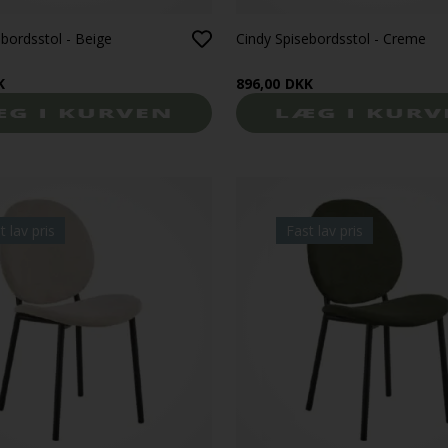
ebordsstol - Beige
Cindy Spisebordsstol - Creme
K
896,00
DKK
t lav pris
Fast lav pris