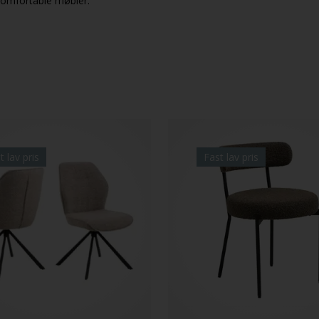
komfortable møbler.
t lav pris
Fast lav pris