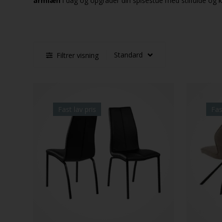
armlæn
i dag og opgrader din spisestue med stilfulde og 
Filtrer visning
Fast lav pris
Fas