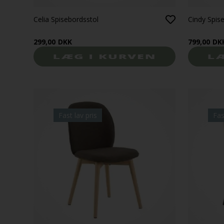
Celia Spisebordsstol
Cindy Spis
299,00
DKK
799,00
DK
Fast lav pris
Fas