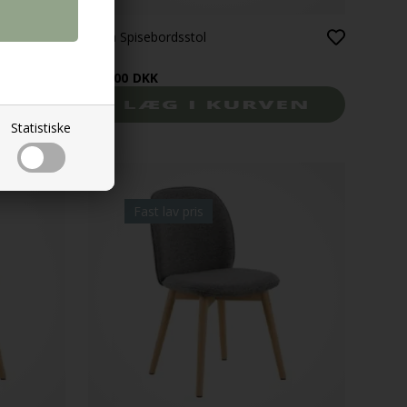
Celia Spisebordsstol
299,00
DKK
Statistiske
Fast lav pris