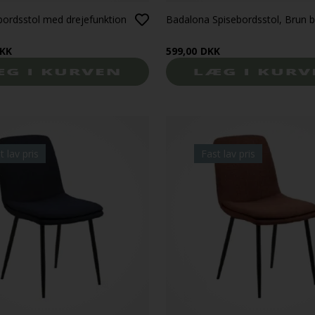
bordsstol med drejefunktion
Badalona Spisebordsstol, Brun 
KK
599,00
DKK
t lav pris
Fast lav pris