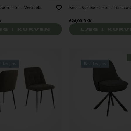
ebordsstol - Mørkeblå
Becca Spisebordsstol - Terracot
K
624,00
DKK
t lav pris
Fast lav pris