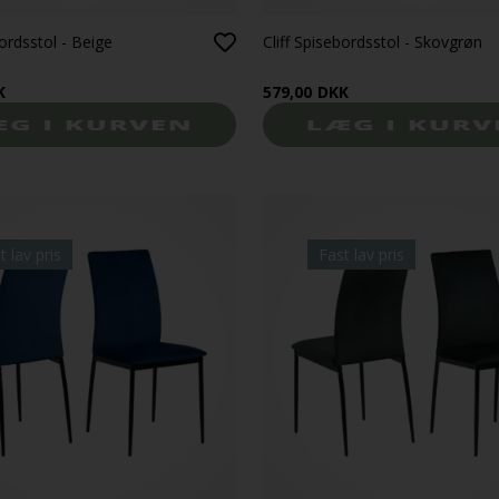
bordsstol - Beige
Cliff Spisebordsstol - Skovgrøn
K
579,00
DKK
t lav pris
Fast lav pris