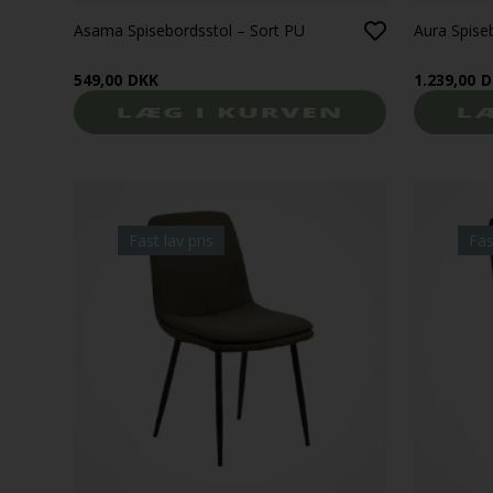
Asama Spisebordsstol – Sort PU
Aura Spise
549,00
DKK
1.239,00
D
Fast lav pris
Fas