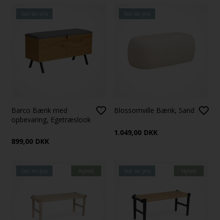
Fast lav pris
Fast lav pris
Barco Bænk med
Blossomville Bænk, Sand
opbevaring, Egetræslook
1.049,00
DKK
899,00
DKK
Fast lav pris
Nyhed
Fast lav pris
Nyhed