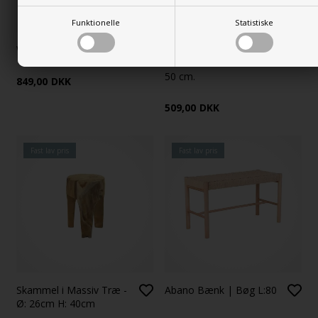
Funktionelle
Statistiske
Weston Bænk, sand
Padova bænk - 2 hylder til
sko - L: 100 x B: 34 cm. H:
50 cm.
849,00
DKK
509,00
DKK
Fast lav pris
Fast lav pris
Skammel i Massiv Træ -
Abano Bænk | Bøg L:80
Ø: 26cm H: 40cm