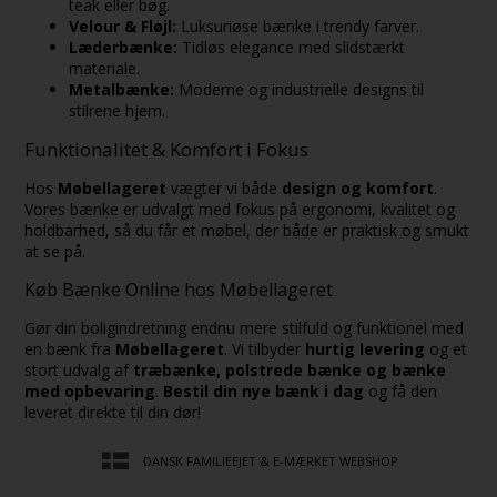
teak eller bøg.
Velour & Fløjl:
Luksuriøse bænke i trendy farver.
Læderbænke:
Tidløs elegance med slidstærkt
materiale.
Metalbænke:
Moderne og industrielle designs til
stilrene hjem.
Funktionalitet & Komfort i Fokus
Hos
Møbellageret
vægter vi både
design og komfort
.
Vores bænke er udvalgt med fokus på ergonomi, kvalitet og
holdbarhed, så du får et møbel, der både er praktisk og smukt
at se på.
Køb Bænke Online hos Møbellageret
Gør din boligindretning endnu mere stilfuld og funktionel med
en bænk fra
Møbellageret
. Vi tilbyder
hurtig levering
og et
stort udvalg af
træbænke, polstrede bænke og bænke
med opbevaring
.
Bestil din nye bænk i dag
og få den
leveret direkte til din dør!
DANSK FAMILIEEJET & E-MÆRKET WEBSHOP