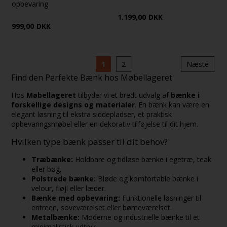
opbevaring
1.199,00
DKK
999,00
DKK
1
2
Næste
Find den Perfekte Bænk hos Møbellageret
Hos
Møbellageret
tilbyder vi et bredt udvalg af
bænke i
forskellige designs og materialer
. En bænk kan være en
elegant løsning til ekstra siddepladser, et praktisk
opbevaringsmøbel eller en dekorativ tilføjelse til dit hjem.
Hvilken type bænk passer til dit behov?
Træbænke:
Holdbare og tidløse bænke i egetræ, teak
eller bøg.
Polstrede bænke:
Bløde og komfortable bænke i
velour, fløjl eller læder.
Bænke med opbevaring:
Funktionelle løsninger til
entreen, soveværelset eller børneværelset.
Metalbænke:
Moderne og industrielle bænke til et
minimalistisk udtryk.