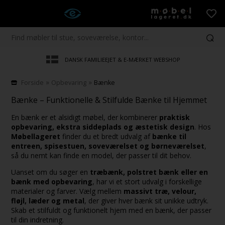
DANSK FAMILIEEJET & E-MÆRKET WEBSHOP
»
»
Forside
Opbevaring
Bænke
Bænke – Funktionelle & Stilfulde Bænke til Hjemmet
En bænk er et alsidigt møbel, der kombinerer
praktisk
opbevaring, ekstra siddeplads og æstetisk design
. Hos
Møbellageret
finder du et bredt udvalg af
bænke til
entreen, spisestuen, soveværelset og børneværelset
,
så du nemt kan finde en model, der passer til dit behov.
Uanset om du søger en
træbænk, polstret bænk eller en
bænk med opbevaring
, har vi et stort udvalg i forskellige
materialer og farver. Vælg mellem
massivt træ, velour,
fløjl, læder og metal
, der giver hver bænk sit unikke udtryk.
Skab et stilfuldt og funktionelt hjem med en bænk, der passer
til din indretning.