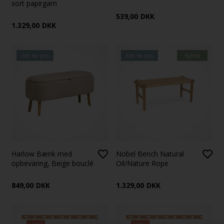
sort papirgarn
539,00
DKK
1.329,00
DKK
Fast lav pris
Fast lav pris
Nyhed
Harlow Bænk med
Nobel Bench Natural
opbevaring, Beige bouclé
Oil/Nature Rope
849,00
DKK
1.329,00
DKK