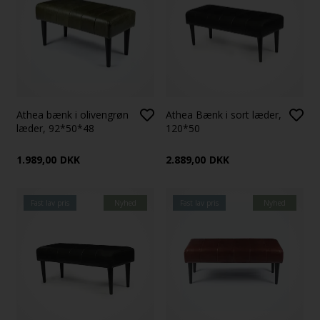
Athea bænk i olivengrøn
Athea Bænk i sort læder,
læder, 92*50*48
120*50
1.989,00
DKK
2.889,00
DKK
Fast lav pris
Nyhed
Fast lav pris
Nyhed