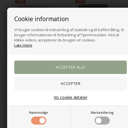
-30%
-30%
Cookie information
Vi bruger cookies til indsamling af statistik og til trafikmåling. Vi
bruger informationen til forbedring af hjemmesiden. Ved at
klikke videre, accepterer du brugen af cookies.
Læs mere
Watford Bænk med
Watford Bænk med
opbevaring, Beige bouclé
opbevaring, Brun bouclé
799,00
DKK
799,00
DKK
1.149,00
1.149,00
Fast lav pris
Fast lav pris
Vis cookie detaljer
Nødvendige
Markedsføring