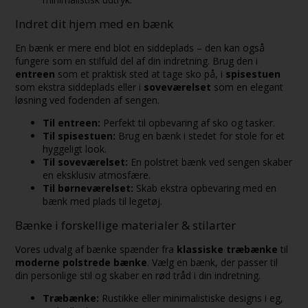
Indret dit hjem med en bænk
En bænk er mere end blot en siddeplads – den kan også
fungere som en stilfuld del af din indretning. Brug den i
entreen
som et praktisk sted at tage sko på, i
spisestuen
som ekstra siddeplads eller i
soveværelset
som en elegant
løsning ved fodenden af sengen.
Til entreen:
Perfekt til opbevaring af sko og tasker.
Til spisestuen:
Brug en bænk i stedet for stole for et
hyggeligt look.
Til soveværelset:
En polstret bænk ved sengen skaber
en eksklusiv atmosfære.
Til børneværelset:
Skab ekstra opbevaring med en
bænk med plads til legetøj.
Bænke i forskellige materialer & stilarter
Vores udvalg af bænke spænder fra
klassiske træbænke
til
moderne polstrede bænke
. Vælg en bænk, der passer til
din personlige stil og skaber en rød tråd i din indretning.
Træbænke:
Rustikke eller minimalistiske designs i eg,