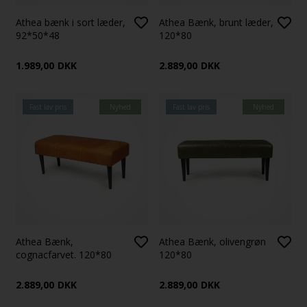
Athea bænk i sort læder,
Athea Bænk, brunt læder,
92*50*48
120*80
1.989,00
DKK
2.889,00
DKK
Fast lav pris
Nyhed
Fast lav pris
Nyhed
Athea Bænk,
Athea Bænk, olivengrøn
cognacfarvet. 120*80
120*80
2.889,00
DKK
2.889,00
DKK