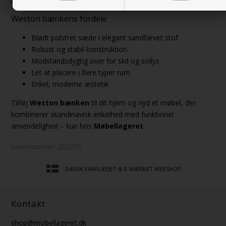
levetid.
Weston bænkens fordele
Blødt polstret sæde i elegant sandfarvet stof
Robust og stabil konstruktion
Modstandsdygtig over for slid og sollys
Let at placere i flere typer rum
Enkel, moderne æstetik
Tilføj
Weston bænken
til dit hjem og nyd et møbel, der
kombinerer skandinavisk enkelhed med funktionel
anvendelighed – kun hos
Møbellageret
.
Varenummer:
202215
DANSK FAMILIEEJET & E-MÆRKET WEBSHOP
Kontakt
shop@mobellageret.dk