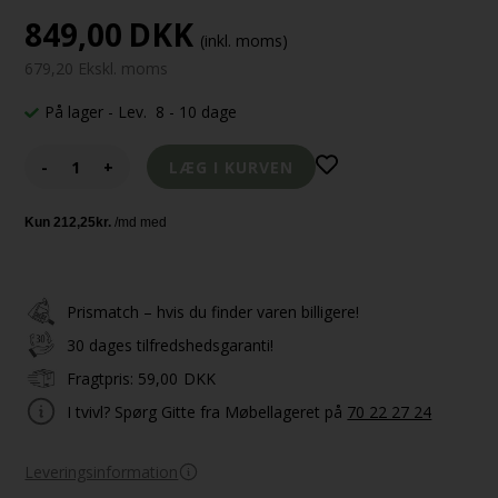
849,00
DKK
(inkl. moms)
679,20 Ekskl. moms
På lager
- Lev. 8 - 10 dage
-
+
Prismatch – hvis du finder varen billigere!
30 dages tilfredshedsgaranti!
Fragtpris:
59,00
DKK
I tvivl? Spørg Gitte fra Møbellageret på
70 22 27 24
Leveringsinformation