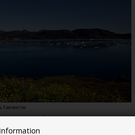
 & Færøerne
 moms automatisk, når du vælger levering til Grønland eller Færøern
en eller Eimskip i Aarhus
, hvor forsendelsen overdrages til
Royal 
information