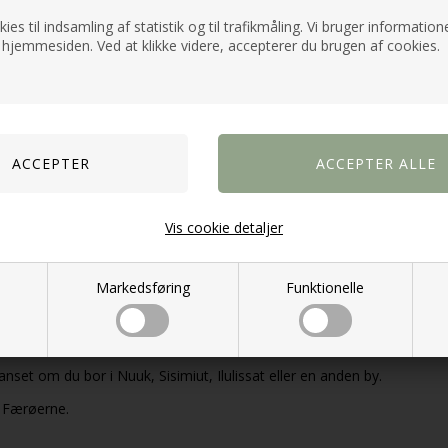
ies til indsamling af statistik og til trafikmåling. Vi bruger informatione
ge
 hjemmesiden. Ved at klikke videre, accepterer du brugen af cookies.
s
ende afskibning
 Eimskip
ge din forsendelse
 ordrestørrelse.
ne afregnes direkte imellem dig og
Royal Arctic Line / Eimskip
øerne?
Vis cookie detaljer
 i Aarhus er kun
199 kr. ekskl. moms
.
erne
afregnes direkte mellem dig og
Royal Arctic Line
eller
Eimski
Markedsføring
Funktionelle
nset om du bor i Nuuk, Sisimiut, Ilulissat eller en anden by.
g Færøerne.