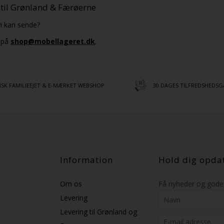
 til Grønland & Færøerne
i kan sende?
s på
shop@mobellageret.dk
.
SK FAMILIEEJET & E-MÆRKET WEBSHOP
30 DAGES TILFREDSHEDSG
Information
Hold dig opda
Om os
Få nyheder og gode 
Levering
Levering til Grønland og