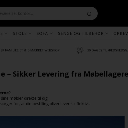
E
STOLE
SOFA
SENGE OG TILBEHØR
OPBEV
SK FAMILIEEJET & E-MÆRKET WEBSHOP
30 DAGES TILFREDSHEDSG
e – Sikker Levering fra Møbellager
øerne
?
dine møbler direkte til dig.
rger for, at din bestilling bliver leveret effektivt.