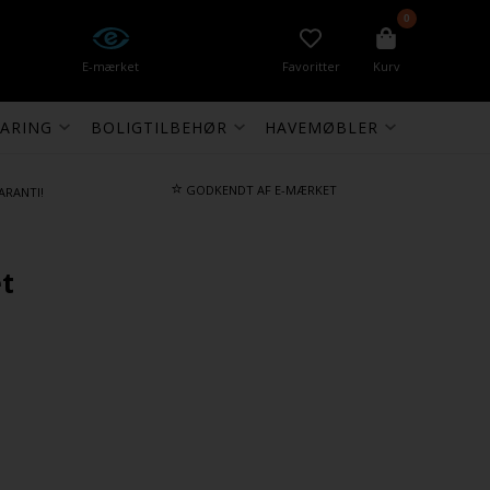
0
E-mærket
Favoritter
Kurv
ARING
BOLIGTILBEHØR
HAVEMØBLER
⭐
GODKENDT AF E-MÆRKET
ARANTI!
et