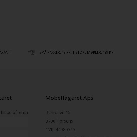
ARANTI!
SMÅ PAKKER: 49 KR. | STORE MØBLER: 199 KR.
teret
Møbellageret Aps
tilbud på email
Renrosen 15
8700 Horsens
CVR: 44989565