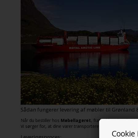
Sådan fungerer levering af møbler til Grønland
Når du bestiller hos
Møbellageret
, fratrækkes den danske
Vi sørger for, at dine varer transporteres til
Grønlandshavn
Cookie 
Leveringsproces: