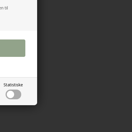
n til
p
.
Statistiske