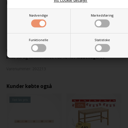
Vis cookie detaljer
Fordele ved Barco bænken
Skjult opbevaringsplads under sædet
Nødvendige
Markedsføring
Naturligt egetræslook – passer til de fleste hjem
Robust stel i sortlakeret stål
Polstret sæde for øget komfort
Perfekt til entré, soveværelse eller stue
Funktionelle
Statistiske
Opdag hvordan
Barco bænken
kan forvandle din bolig med
både stil og funktionalitet. Fås nu hos
Møbellageret
.
Varenummer:
202213
Kunder købte også
Fast lav pris
-25%