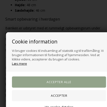
Højde:
48 cm
Sædehøjde:
46 cm
Smart opbevaring i hverdagen
Bænken er udstyret med et rummeligt opbevaringsrum under
det polstrede sæde, der er ideelt til opbevaring af sko,
tæpper, tasker eller andre dagligdagsgenstande. Sædet åbnes
Cookie information
nemt og sikkert, hvilket gør det enkelt at holde styr på dine
ting og samtidig skabe orden i rummet.
Vi bruger cookies til indsamling af statistik og til trafikmåling. Vi
bruger informationen til forbedring af hjemmesiden. Ved at
Tidløst design og høj funktionalitet
klikke videre, accepterer du brugen af cookies.
Læs mere
Det enkle design kombineret med det naturlige egetræslook
gør Barco bænken nem at integrere i både moderne og
klassiske indretninger. Det sorte stel i stål tilføjer en diskret
kontrast og giver et solidt og stabilt fundament. Den
polstrede siddeflade giver ekstra komfort, uanset om bænken
bruges som siddeplads i entréen eller som ekstra møbel i
stuen.