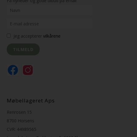
Få nyheder og gode tilbud på email
Jeg accepterer
vilkårene
Møbellageret Aps
Renrosen 15
8700 Horsens
CVR: 44989565