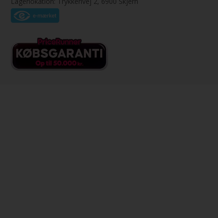
Lagerlokation: Trykkerivej 2, 6900 Skjern