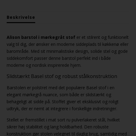
Beskrivelse
Alison barstol i mørkegråt stof
er et stilrent og funktionelt
valg til dig, der ønsker en moderne siddeplads til køkkenø eller
barområde. Med sit minimalistiske design, solide stel og gode
siddekomfort passer denne barstol perfekt ind i både
moderne og nordisk inspirerede hjem.
Slidstærkt Basel stof og robust stålkonstruktion
Barstolen er polstret med det populære Basel stof i en
elegant mørkegrå nuance, som både er slidstærkt og
behageligt at sidde på. Stoffet giver et eksklusivt og roligt
udtryk, der er nemt at integrere i forskellige indretninger.
Stellet er fremstillet i mat sort ru pulverlakeret stål, hvilket
sikrer høj stabilitet og lang holdbarhed. Den robuste
konstruktion gør stolen velegnet til daglig brug, samtidig med