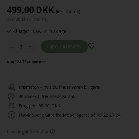
499,00
DKK
(inkl. moms)
399,20 Ekskl. moms
På lager
- Lev. 8 - 10 dage
-
+
Prismatch – hvis du finder varen billigere!
30 dages tilfredshedsgaranti!
Fragtpris:
59,00
DKK
I tvivl? Spørg Gitte fra Møbellageret på
70 22 27 24
Leveringsinformation