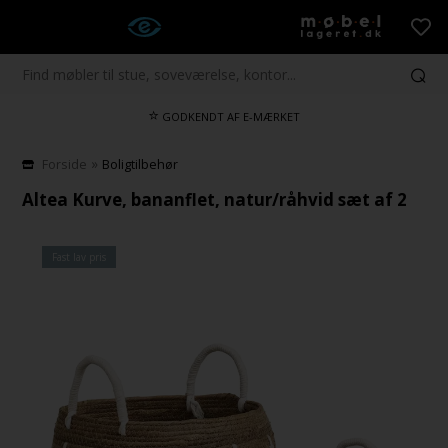
⭐
GODKENDT AF E-MÆRKET
»
Forside
Boligtilbehør
Altea Kurve, bananflet, natur/råhvid sæt af 2
Fast lav pris