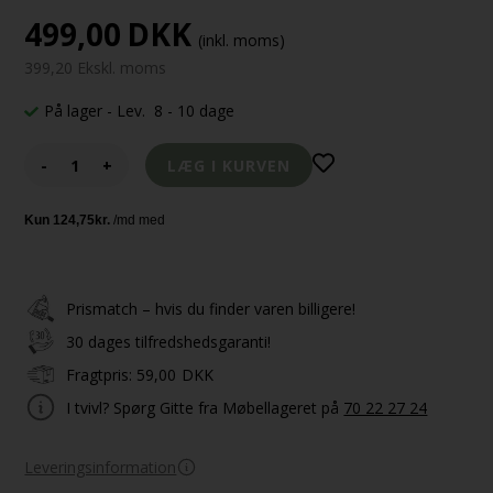
499,00
DKK
(inkl. moms)
399,20 Ekskl. moms
På lager
- Lev. 8 - 10 dage
-
+
Prismatch – hvis du finder varen billigere!
30 dages tilfredshedsgaranti!
Fragtpris:
59,00
DKK
I tvivl? Spørg Gitte fra Møbellageret på
70 22 27 24
Leveringsinformation