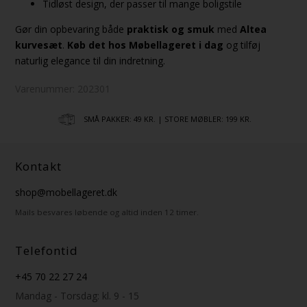
Tidløst design, der passer til mange boligstile
Gør din opbevaring både
praktisk og smuk
med
Altea
kurvesæt
.
Køb det hos Møbellageret i dag
og tilføj
naturlig elegance til din indretning.
Varenummer:
202301
SMÅ PAKKER: 49 KR. | STORE MØBLER: 199 KR.
Kontakt
shop@mobellageret.dk
Mails besvares løbende og altid inden 12 timer.
Telefontid
+45 70 22 27 24
Mandag - Torsdag: kl. 9 - 15