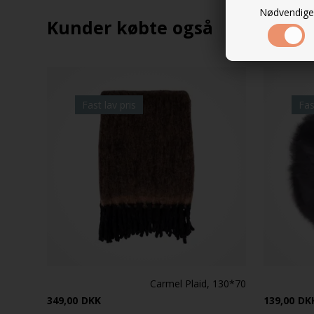
Nødvendige
Kunder købte også
Fast lav pris
Fas
Carmel Plaid, 130*70
349,00
DKK
139,00
DK