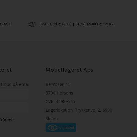
ARANTI!
SMÅ PAKKER: 49 KR. | STORE MØBLER: 199 KR.
teret
Møbellageret Aps
tilbud på email
Renrosen 15
8700 Horsens
CVR: 44989565
Lagerlokation: Trykkerivej 2, 6900
Skjern
ilkårene