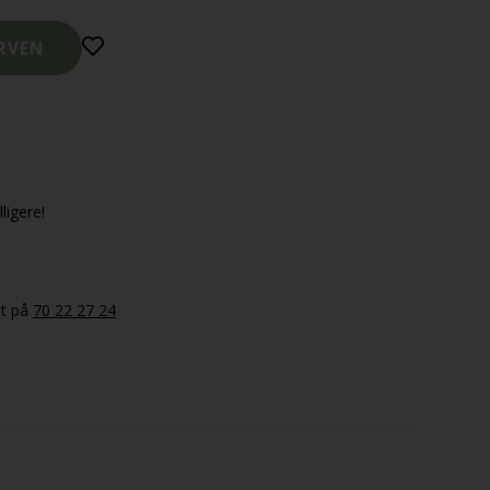
ligere!
et på
70 22 27 24