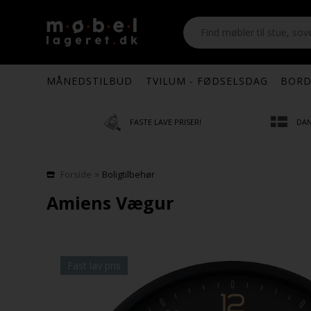
MÅNEDSTILBUD
TVILUM - FØDSELSDAG
BORD
FASTE LAVE PRISER!
DAN
»
Forside
Boligtilbehør
Amiens Vægur
Fast lav pris