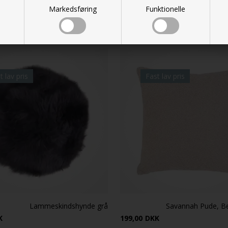
Markedsføring
Funktionelle
t lav pris
Fast lav pris
Lammeskindshynde grå
Savannah Pude, B
K
199,00
DKK