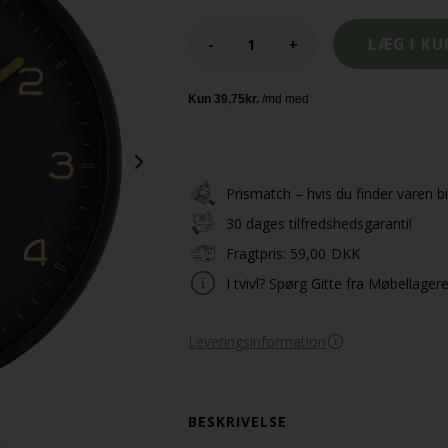
-
+
Prismatch – hvis du finder varen bil
30 dages tilfredshedsgaranti!
Fragtpris:
59,00
DKK
I tvivl? Spørg Gitte fra Møbellager
Leveringsinformation
BESKRIVELSE