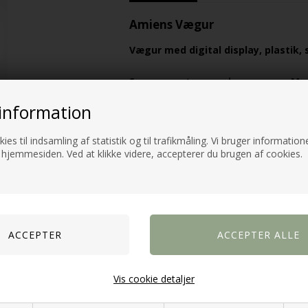
Amiens Vægur
Vægur med digital display, plastik, 
Super smart og moderne vægur Med d
information
Produktbeskrivelse:
ies til indsamling af statistik og til trafikmåling. Vi bruger informatione
Bredde 25cm
 hjemmesiden. Ved at klikke videre, accepterer du brugen af cookies.
Højde 25cm
Længde 4cm
Materiale:Plastik, glas,
Uret bruger Batterier: 1xAA + 1xAA
Varenummer:
9876
Vis cookie detaljer