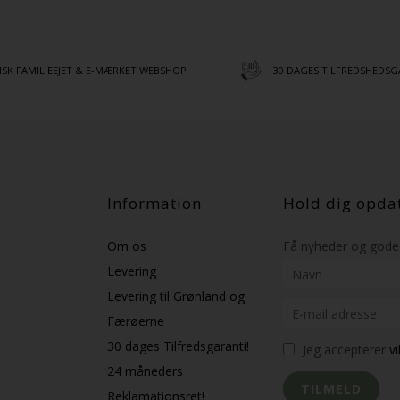
SK FAMILIEEJET & E-MÆRKET WEBSHOP
30 DAGES TILFREDSHEDSG
Information
Hold dig opda
Om os
Få nyheder og gode 
Levering
Levering til Grønland og
Færøerne
30 dages Tilfredsgaranti!
Jeg accepterer
v
24 måneders
Reklamationsret!