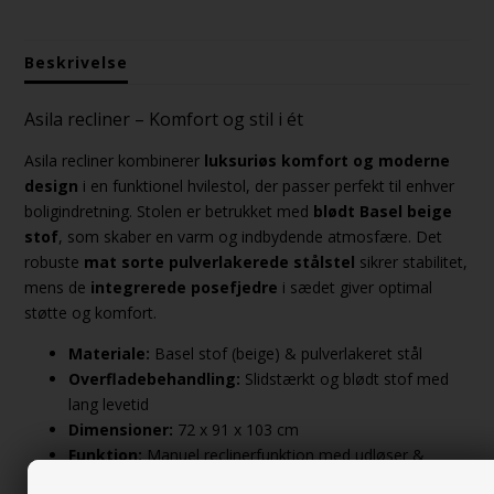
Beskrivelse
Asila recliner – Komfort og stil i ét
Asila recliner kombinerer
luksuriøs komfort og moderne
design
i en funktionel hvilestol, der passer perfekt til enhver
boligindretning. Stolen er betrukket med
blødt Basel beige
stof
, som skaber en varm og indbydende atmosfære. Det
robuste
mat sorte pulverlakerede stålstel
sikrer stabilitet,
mens de
integrerede posefjedre
i sædet giver optimal
støtte og komfort.
Materiale:
Basel stof (beige) & pulverlakeret stål
Overfladebehandling:
Slidstærkt og blødt stof med
lang levetid
Dimensioner:
72 x 91 x 103 cm
Funktion:
Manuel reclinerfunktion med udløser &
posefjedre