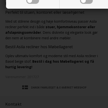
klassiske hjem
.
Perfekt til stuen, kontoret eller læsehjørnet
Med sit stilrene design og høje komfortniveau passer Asila
recliner perfekt ind i både
stuer, hjemmekontorer eller
afslapningsområder
. Dens diskrete og elegante look gør
den nem at kombinere med andre møbler.
Bestil Asila recliner hos Møbellageret
Oplev ultimativ komfort og moderne stil med Asila recliner i
Basel beige stof.
Bestil i dag hos Møbellageret og få
hurtig levering!
Varenummer:
201727
DANSK FAMILIEEJET & E-MÆRKET WEBSHOP
Kontakt