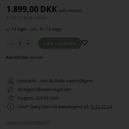
1.899,00
DKK
(inkl. moms)
1.519,20 Ekskl. moms
På lager
- Lev. 8 - 10 dage
-
+
Prismatch – hvis du finder varen billigere!
30 dages tilfredshedsgaranti!
Fragtpris:
229,00
DKK
I tvivl? Spørg Gitte fra Møbellageret på
70 22 27 24
Leveringsinformation