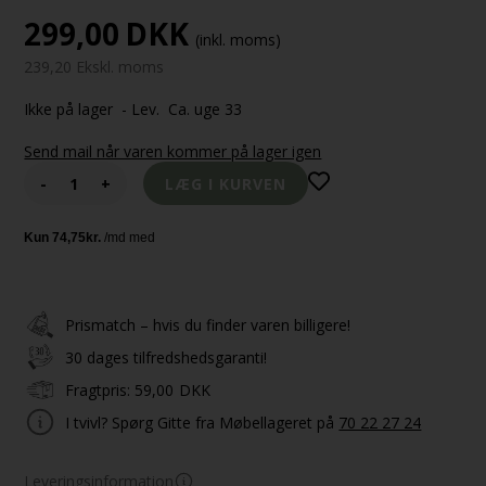
299,00
DKK
(inkl. moms)
239,20 Ekskl. moms
Ikke på lager
- Lev. Ca. uge 33
Send mail når varen kommer på lager igen
-
+
Prismatch – hvis du finder varen billigere!
30 dages tilfredshedsgaranti!
Fragtpris:
59,00
DKK
I tvivl? Spørg Gitte fra Møbellageret på
70 22 27 24
Leveringsinformation