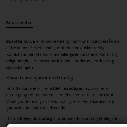
Beskrivelse
Botofte kurve
er et dekorativt og funktionelt sæt bestående
af tre kurve i flettet vandhyacint med praktiske trælåg.
Kombinationen af naturmaterialer giver kurvene et varmt og
roligt udtryk, der passer perfekt ind i moderne, nordiske og
klassiske hjem.
Kurve i vandhyacint med trælåg
Botofte kurvene er fremstillet i
vandhyacint
, som er et
naturligt og robust materiale med en smuk, flettet struktur.
Vandhyacintens organiske udtryk giver kurvene karakter og
gør hver kurv unik i sit udseende.
De medfølgende
trælåg
tilfører både funktion og et elegant
finish. Lågene gør det nemt at skjule indholdet og giver