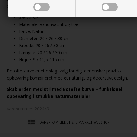
dekorative elementer i indretningen.
Sæt: 3 stk.
Materiale: Vandhyacint og træ
Farve: Natur
Diameter: 20 / 26 / 30 cm
Bredde: 20 / 26 / 30 cm
Længde: 20 / 26 / 30 cm
Højde: 9 / 11,5 / 15 cm
Botofte kurve er et oplagt valg for dig, der ønsker praktisk
opbevaring kombineret med et naturligt og dekorativt design.
Skab orden med stil med Botofte kurve – funktionel
opbevaring i smukke naturmaterialer.
Varenummer:
202449
DANSK FAMILIEEJET & E-MÆRKET WEBSHOP