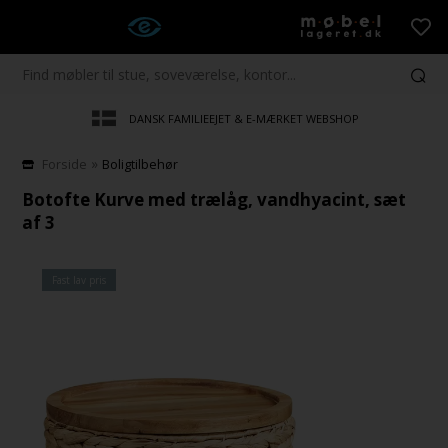
DANSK FAMILIEEJET & E-MÆRKET WEBSHOP
»
Forside
Boligtilbehør
Botofte Kurve med trælåg, vandhyacint, sæt
af 3
Fast lav pris