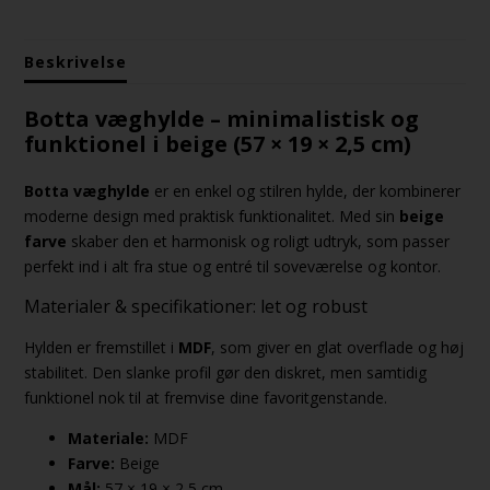
Beskrivelse
Botta væghylde – minimalistisk og
funktionel i beige (57 × 19 × 2,5 cm)
Botta væghylde
er en enkel og stilren hylde, der kombinerer
moderne design med praktisk funktionalitet. Med sin
beige
farve
skaber den et harmonisk og roligt udtryk, som passer
perfekt ind i alt fra stue og entré til soveværelse og kontor.
Materialer & specifikationer: let og robust
Hylden er fremstillet i
MDF
, som giver en glat overflade og høj
stabilitet. Den slanke profil gør den diskret, men samtidig
funktionel nok til at fremvise dine favoritgenstande.
Materiale:
MDF
Farve:
Beige
Mål:
57 × 19 × 2,5 cm