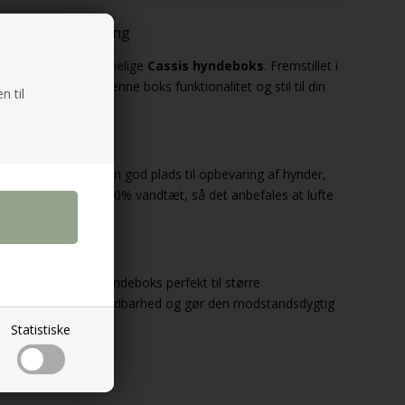
 650 L Opbevaring
ttet med denne rummelige
Cassis hyndeboks
. Fremstillet i
inish
, kombinerer denne boks funktionalitet og stil til din
n til
er
giver hyndeboksen god plads til opbevaring af hynder,
g-tæt
, men ikke 100% vandtæt, så det anbefales at lufte
tilation.
cm
passer denne hyndeboks perfekt til større
amme sikrer høj holdbarhed og gør den modstandsdygtig
Statistiske