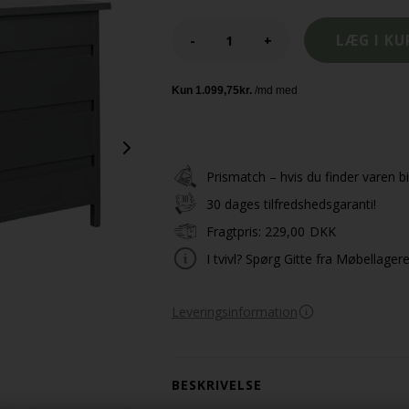
-
+
Prismatch – hvis du finder varen bil
30 dages tilfredshedsgaranti!
Fragtpris:
229,00
DKK
I tvivl? Spørg Gitte fra Møbellager
Leveringsinformation
BESKRIVELSE