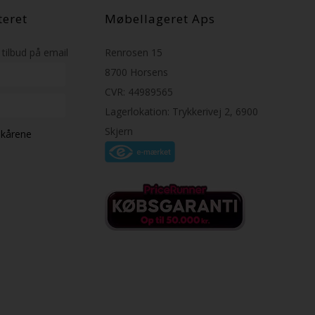
teret
Møbellageret Aps
tilbud på email
Renrosen 15
8700 Horsens
CVR: 44989565
Lagerlokation: Trykkerivej 2, 6900
Skjern
ilkårene