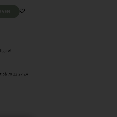
ligere!
et på
70 22 27 24