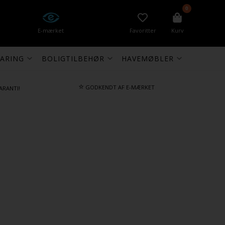
0
E-mærket
Favoritter
Kurv
ARING
BOLIGTILBEHØR
HAVEMØBLER
⭐
GODKENDT AF E-MÆRKET
ARANTI!
)