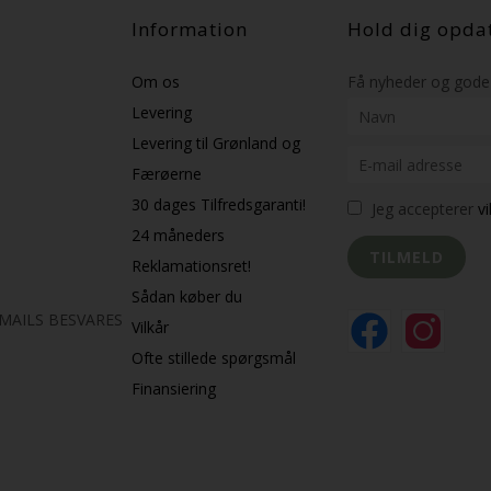
Information
Hold dig opda
Om os
Få nyheder og gode 
Levering
Levering til Grønland og
Færøerne
30 dages Tilfredsgaranti!
Jeg accepterer
v
24 måneders
Reklamationsret!
Sådan køber du
K MAILS BESVARES
Vilkår
Ofte stillede spørgsmål
Finansiering