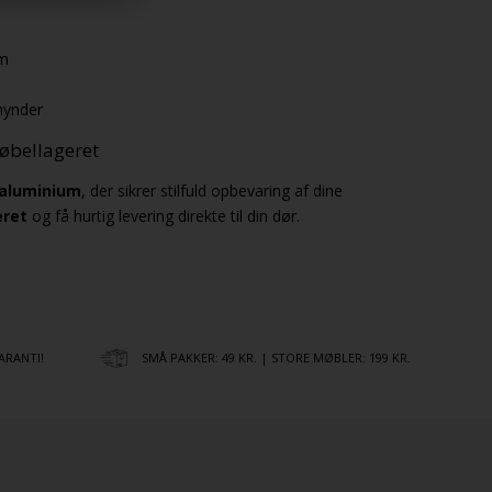
cm
hynder
øbellageret
 aluminium
, der sikrer stilfuld opbevaring af dine
eret
og få hurtig levering direkte til din dør.
ARANTI!
SMÅ PAKKER: 49 KR. | STORE MØBLER: 199 KR.