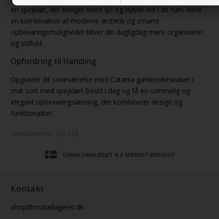
en spejldør, der bringer mere lys og dybde ind i dit rum. Med
en kombination af moderne æstetik og smarte
opbevaringsmuligheder bliver din dagligdag mere organiseret
og stilfuld.
Opfordring til Handling
Opgrader dit soveværelse med Catania garderobeskabet i
mat sort med spejldør! Bestil i dag og få en rummelig og
elegant opbevaringsløsning, der kombinerer design og
funktionalitet.
Varenummer:
201128
DANSK FAMILIEEJET & E-MÆRKET WEBSHOP
Kontakt
shop@mobellageret.dk