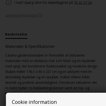
I tvivl? Spørg Gitte fra Møbellageret på
70 22 27 24
Leveringsinformation
Beskrivelse
Materialer & Specifikationer
Catania garderobeskabet er fremstillet af slidstærke
materialer med en eksklusiv mat sort finish og en skydedør
med spejl, der kombinerer funktionalitet og moderne design.
Skabet måler 178,5 x 66 x 221 cm og er udstyret med én
almindelig skydedør og én spejldør, hvilket tilfører både
æstetik og praktisk anvendelighed. Derudover inkluderer det
to faste hylder, to beklædningsskinner samt en top- og
bundskinne, der sikrer stabil og let betjening.
Cookie information
Funktionalitet