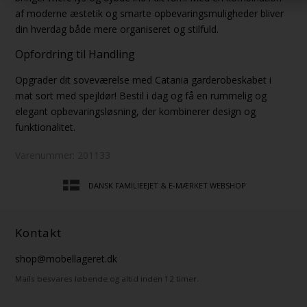
af moderne æstetik og smarte opbevaringsmuligheder bliver
din hverdag både mere organiseret og stilfuld.
Opfordring til Handling
Opgrader dit soveværelse med Catania garderobeskabet i
mat sort med spejldør! Bestil i dag og få en rummelig og
elegant opbevaringsløsning, der kombinerer design og
funktionalitet.
Varenummer:
201133
DANSK FAMILIEEJET & E-MÆRKET WEBSHOP
Kontakt
shop@mobellageret.dk
Mails besvares løbende og altid inden 12 timer.