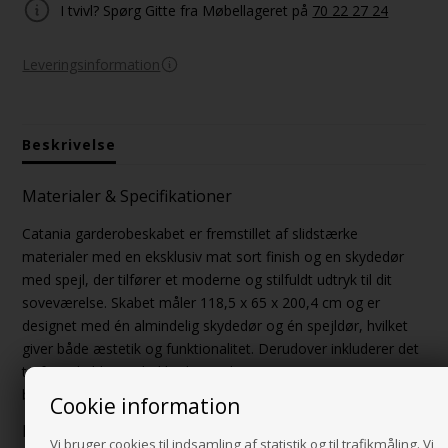
I tvivl? Spørg Gitte fra Møbellageret på
70 22 27 24
Leveringsinformation
Beskrivelse
Materialer & Specifikationer
Catania garderobeskabet er fremstillet af slidstærke
materialer med en eksklusiv mat sort finish og en skydedør
med spejl, der tilfører et moderne og stilfuldt udtryk til dit
soveværelse. Skabet måler 118,5 x 65 x 200,4 cm og er
designet med én almindelig skydedør og én spejldør, hvilket
giver både æstetik og funktionalitet. Derudover inkluderer det
to faste hylder, to beklædningsskinner samt en top- og
bundskinne, der sikrer en let og stabil skydedørsfunktion.
Cookie information
Funktionalitet
Vi bruger cookies til indsamling af statistik og til trafikmåling. Vi