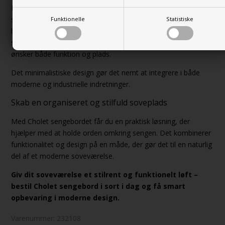
Det væghængte design giver et let og svævende look,
samtidig med at det gør rengøringen nemmere. Med sin
Funktionelle
Statistiske
bredde på 50 cm tilbyder dette sengebord lidt ekstra plads
sammenlignet med mindre modeller – perfekt til dig, der
ønsker både funktion og plads.
Det minimalistiske design gør det nemt at integrere i både
moderne og industrielle indretninger.
Skab en organiseret og stilfuld soveplads
Med Cholet sengebordet får du en praktisk løsning, der
hjælper med at holde orden omkring sengen. Det kombinerer
funktionalitet og design på en måde, der gør det til en naturlig
del af et moderne soveværelse.
Giv dit soveværelse et stilrent og funktionelt løft –
bestil Cholet sengebord i sort i dag og få smart
opbevaring i moderne design.
Varenummer:
232108