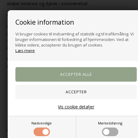
skaber kontrast og dybde i soveværelset.
Praktisk opbevaring med skuffe og åbent rum
Cookie information
Cholet sengebordet er designet med både en rummelig skuffe
og et åbent rum, hvilket giver gode muligheder for
Vi bruger cookies til indsamling af statistik og til trafikmåling. Vi
bruger informationen til forbedring af hjemmesiden. Ved at
opbevaring. Skuffen er udstyret med skuffeskinner og fuldt
klikke videre, accepterer du brugen af cookies.
udtræk, så du får nem adgang til hele indholdet.
Læs mere
Det åbne rum er ideelt til bøger, magasiner eller dekorative
elementer, som du ønsker lige ved hånden.
Materiale: MDF med sort UV-maling
1 skuffe med fuldt udtræk og skuffeskinner
1 åbent rum til opbevaring
Væghængt design – sparer gulvplads
Bredde: 50 cm
Vis cookie detaljer
Dybde: 35 cm
Højde: 24,5 cm
Nødvendige
Markedsføring
Væghængt sengebord med moderne udtryk