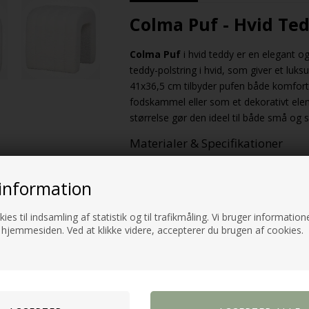
Colma Puf - Hvid Te
Colma Puf
i hvid teddy er en elegant og 
teddy-polstring i hvid, som giver et luk
41x36,5 cm tilbyder pufen både komfort 
fodskammel eller som et dekorativt ele
størrelse gør den ideel til både små og 
Materialer & Specifikationer
Colma Puf
er fremstillet af kvalitetsm
information
teddy-polstring giver pufens overflade
konstruktionen af MDF og fyrretræ sikre
komfort, mens polyesterstoffet tilføjer e
ies til indsamling af statistik og til trafikmåling. Vi bruger informatione
 hjemmesiden. Ved at klikke videre, accepterer du brugen af cookies.
Materiale:
MDF, fyrretræ, skum, 
Stoftype:
Teddy
Yderstof:
100% Polyester
Dimensioner:
41 x 36,5 cm