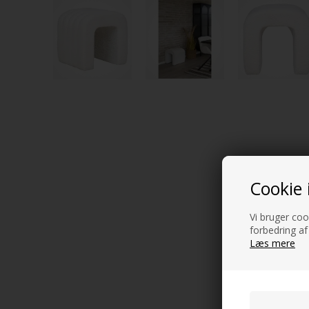
Cookie 
Vi bruger cook
forbedring af
Læs mere