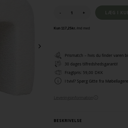
-
+
Prismatch – hvis du finder varen bil
30 dages tilfredshedsgaranti!
Fragtpris:
59,00
DKK
I tvivl? Spørg Gitte fra Møbellager
Leveringsinformation
BESKRIVELSE