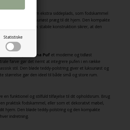
unktion. Brug den som ekstra siddeplads, som fodskammel
nt, der giver et luksuriøst præg til dit hjem. Den kompakte
kellige rum, og dens stabile konstruktion sikrer, at den
Statistiske
 design tilføjer
Colma Puf
et moderne og tidløst
trale farve gør det nemt at integrere pufen i en række
lassisk stil. Den bløde teddy-polstring giver et luksuriøst og
størrelse gør den ideel til både små og store rum.
e en funktionel og stilfuld tilføjelse til dit opholdsrum. Brug
en praktisk fodskammel, eller som et dekorativt møbel,
l dit hjem. Den bløde teddy-polstring og den kompakte
nhver indretning.