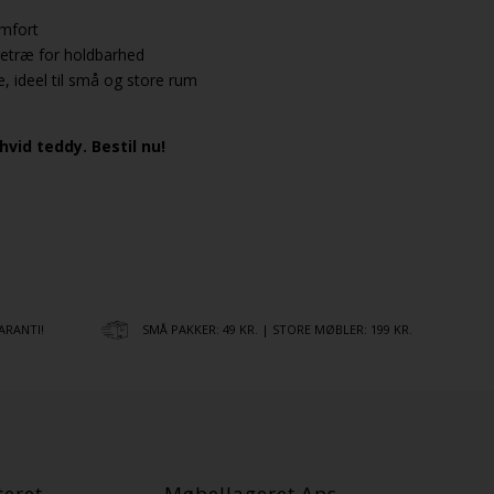
omfort
retræ for holdbarhed
 ideel til små og store rum
vid teddy. Bestil nu!
ARANTI!
SMÅ PAKKER: 49 KR. | STORE MØBLER: 199 KR.
teret
Møbellageret Aps