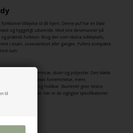
ddy
funktionel tilføjelse til dit hjem. Denne puf har en blød
suriøst og hyggeligt udseende. Med sine dimensioner på
og praktisk funktion. Brug den som ekstra siddeplads,
ment i stuen, soveværelset eller gangen. Pufens kompakte
store rum.
aterialer som MDF, fyrretræ, skum og polyester. Den bløde
 en behagelig og luksuriøs fornemmelse, mens
r, at pufen er stabil og holdbar. Skummet giver ekstra
t luksuriøst udseende. Her er de vigtigste specifikationer:
n til
polyester