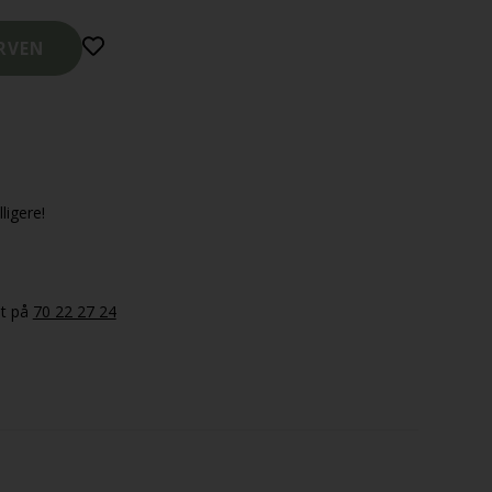
ligere!
et på
70 22 27 24