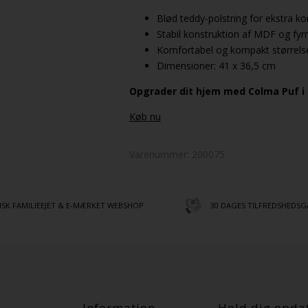
Blød teddy-polstring for ekstra k
Stabil konstruktion af MDF og fyr
Komfortabel og kompakt størrelse,
Dimensioner: 41 x 36,5 cm
Opgrader dit hjem med Colma Puf i h
Køb nu
Varenummer:
200075
SK FAMILIEEJET & E-MÆRKET WEBSHOP
30 DAGES TILFREDSHEDSG
Information
Hold dig opda