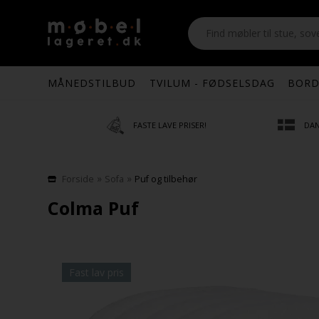
MÅNEDSTILBUD
TVILUM - FØDSELSDAG
BORD
FASTE LAVE PRISER!
DAN
»
»
Forside
Sofa
Puf og tilbehør
Colma Puf
Fast lav pris