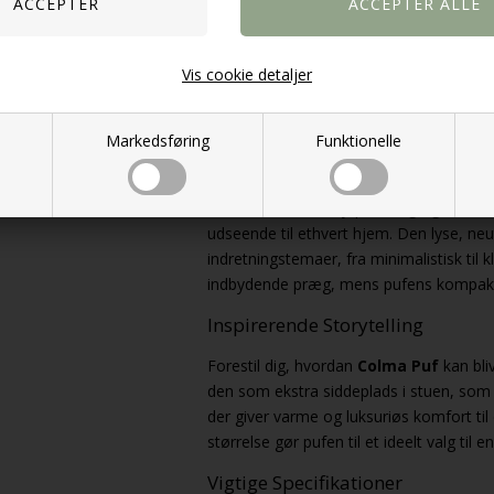
Funktionalitet
Colma Puf
tilbyder både komfort og f
Vis cookie detaljer
ved sofaen eller som et dekorativt eleme
størrelse gør pufen nem at placere i fors
holder til daglig brug.
Markedsføring
Funktionelle
Design & Stil
Med sin hvide teddy-polstring og stilrene
udseende til ethvert hjem. Den lyse, neu
indretningstemaer, fra minimalistisk til k
indbydende præg, mens pufens kompakte 
Inspirerende Storytelling
Forestil dig, hvordan
Colma Puf
kan bliv
den som ekstra siddeplads i stuen, som 
der giver varme og luksuriøs komfort ti
størrelse gør pufen til et ideelt valg til e
Vigtige Specifikationer