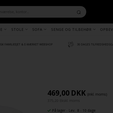
E
STOLE
SOFA
SENGE OG TILBEHØR
OPBEV
SK FAMILIEEJET & E-MÆRKET WEBSHOP
30 DAGES TILFREDSHEDSG
469,00
DKK
(inkl. moms)
375,20 Ekskl. moms
På lager
- Lev. 8 - 10 dage