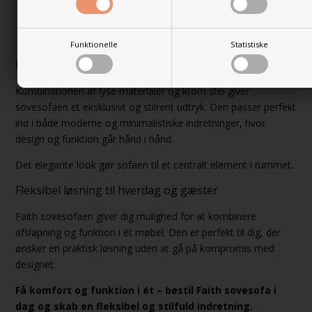
Sædehøjde: 39 cm
Soveflade: 196 x 123 cm
Ryglænshøjde: 50 cm
Funktionelle
Statistiske
Elegant sovesofa med moderne udtryk
Kombinationen af lyse materialer og krom stel giver
sovesofaen et eksklusivt og stilrent udtryk. Den passer perfekt
ind i både moderne og minimalistiske indretninger, hvor
design og funktion går hånd i hånd.
Det elegante look gør sofaen til et centralt element i rummet.
Fleksibel løsning til hverdag og gæster
Faith sovesofaen giver dig mulighed for at kombinere
afslapning og funktion i ét møbel. Den er perfekt til dig, der
ønsker en praktisk løsning uden at gå på kompromis med
designet.
Få komfort og funktion i ét – bestil Faith sovesofa i
dag og skab en fleksibel og stilfuld indretning.