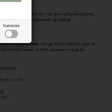
ivebord ideelt til mindre rum. Det giver rigelig arbejdsplads,
ligheder sikrer et organiseret og ryddeligt
Statistiske
truktur melaminfolie
, som gør bordet ridsefast og let at
 skrivebordet bevarer sit flotte udseende i mange år.
laminfolie
cm (B x D x H)
ng
e rum