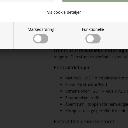
Kompakt og pladsbesparende
Vis cookie detaljer
Med sit
kompakte design
er dette skr
samtidig med at de smarte opbevaringsmu
arbejdsområde.
Markedsføring
Funktionelle
Slidstærkt og let at vedligeholde
Fremstillet af
robust MDF
med en
eg s
rengøre. Den stærke overflade sikrer, at
Produktdetaljer
Materiale: MDF med slidstærk me
Farve: Eg struktur/Hvid
Dimensioner: 120,1 x 48,1 x 72,6 
3 rummelige skuffer
Åbent rum i toppen for nem adga
Kompakt design perfekt til mindr
Perfekt til hjemmekontoret