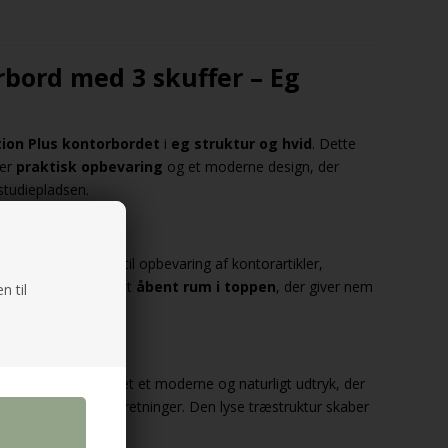
rbord med 3 skuffer – Eg
ion Plus kontorbordet
i
eg struktur og hvid
. Dette
der
praktisk opbevaring
og et moderne design, der
studiepladsen.
 og åbent rum
fer
, der giver plads til opbevaring af kontorartikler,
Derudover har det et
åbent rum i toppen
, der giver nem
n til
tur
ruktur
tilfører bordet et moderne og naturligt udtryk, der
og klassiske boligindretninger. Den lyse træstruktur skaber