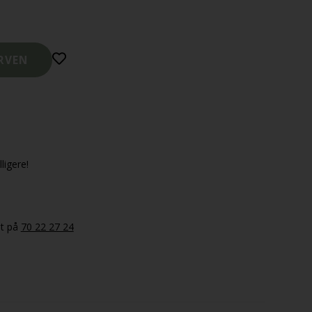
ligere!
et på
70 22 27 24