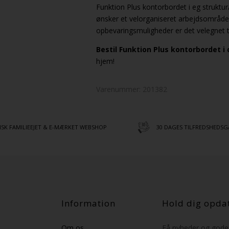
Funktion Plus kontorbordet i eg struktur
ønsker et velorganiseret arbejdsområd
opbevaringsmuligheder er det velegnet t
Bestil Funktion Plus kontorbordet i
hjem!
Varenummer:
201382
SK FAMILIEEJET & E-MÆRKET WEBSHOP
30 DAGES TILFREDSHEDSG
Information
Hold dig opda
Om os
Få nyheder og gode 