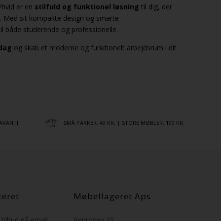
/hvid er en
stilfuld og funktionel løsning
til dig, der
e. Med sit kompakte design og smarte
il både studerende og professionelle.
 dag
og skab et moderne og funktionelt arbejdsrum i dit
ARANTI!
SMÅ PAKKER: 49 KR. | STORE MØBLER: 199 KR.
teret
Møbellageret Aps
tilbud på email
Renrosen 15