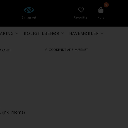
0
E-mærket
Favoritter
Kurv
ARING
BOLIGTILBEHØR
HAVEMØBLER
⭐
GODKENDT AF E-MÆRKET
ARANTI!
K
(inkl. moms)