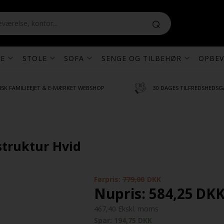
E
STOLE
SOFA
SENGE OG TILBEHØR
OPBEV
SK FAMILIEEJET & E-MÆRKET WEBSHOP
30 DAGES TILFREDSHEDSG
struktur Hvid
Førpris:
779,00
DKK
Nupris:
584,25
DK
467,40 Ekskl. moms
Spar: 194,75 DKK