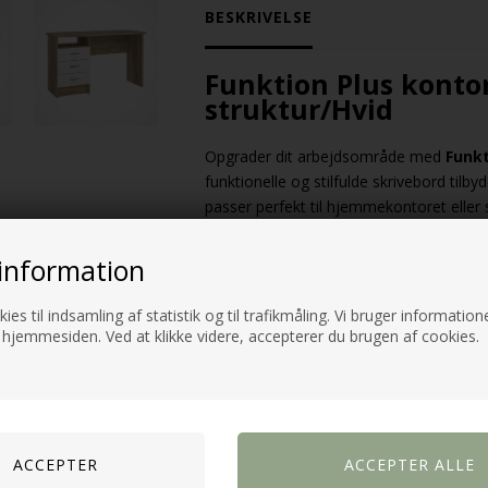
BESKRIVELSE
Funktion Plus konto
struktur/Hvid
Opgrader dit arbejdsområde med
Funkt
funktionelle og stilfulde skrivebord tilby
passer perfekt til hjemmekontoret eller 
Effektiv opbevaring med skuffer
information
Kontorbordet har
tre rummelige skuf
dokumenter og andre nødvendigheder. 
ies til indsamling af statistik og til trafikmåling. Vi bruger informatione
 hjemmesiden. Ved at klikke videre, accepterer du brugen af cookies.
adgang til dine vigtigste redskaber.
Stilrent design i hvid og eg struk
Kombinationen af
hvid og egetræsst
let kan integreres i både skandinaviske 
et varmt og indbydende arbejdsmiljø.