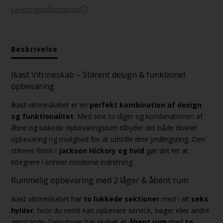
Leveringsinformation
Beskrivelse
Ikast Vitrineskab – Stilrent design & funktionel
opbevaring
Ikast vitrineskabet er en
perfekt kombination af design
og funktionalitet
. Med sine to låger og kombinationen af
åbne og lukkede opbevaringsrum tilbyder det både diskret
opbevaring og mulighed for at udstille dine yndlingsting. Den
stilrene finish i
Jackson Hickory og hvid
gør det let at
integrere i enhver moderne indretning.
Rummelig opbevaring med 2 låger & åbent rum
Ikast vitrineskabet har
to lukkede sektioner
med i alt
seks
hylder
, hvor du nemt kan opbevare service, bøger eller andre
genstande. Derudover har skabet et
åbent rum
med
to