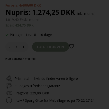
Førpris:
1.699,00
DKK
Nupris:
1.274,25
DKK
(inkl. moms)
1.019,40 Ekskl. moms
Spar: 424,75 DKK
På lager
- Lev. 8 - 10 dage
-
+
Prismatch – hvis du finder varen billigere!
30 dages tilfredshedsgaranti!
Fragtpris:
229,00
DKK
I tvivl? Spørg Gitte fra Møbellageret på
70 22 27 24