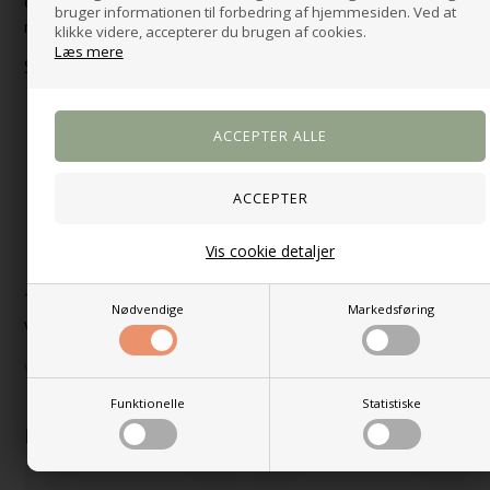
er
nemt at samle
med den medfølgende
bruger informationen til forbedring af hjemmesiden. Ved at
monteringsvejledning.
klikke videre, accepterer du brugen af cookies.
Læs mere
Specifikationer:
Mål:
88,7 x 39,8 x 188,2 cm
Opbevaring:
2 låger & åbent rum
Hylder:
6 faste hylder & 2 justerbare hylder
Design:
Jackson Hickory & hvid
Funktion:
Kombineret lukket og åben opbevaring
Placering:
Perfekt til stue, spisestue eller køkken
Vis cookie detaljer
Montering:
Skal samles
Tilføj et stilfuldt og funktionelt møbel til dit hjem med Ikast
Nødvendige
Markedsføring
vitrineskab –
køb hos Møbellageret i dag!
Varenummer:
201422
Funktionelle
Statistiske
Kunder købte også