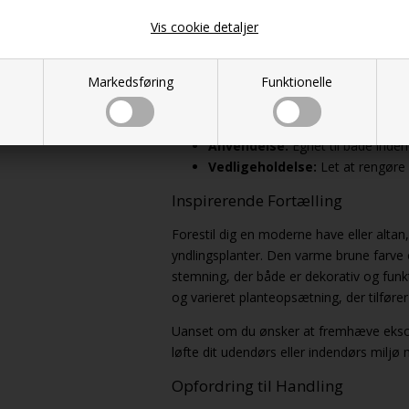
Vigtige Specifikationer
Vis cookie detaljer
Materiale:
Brown fiber cement
Markedsføring
Funktionelle
Størrelser:
Ø48 cm og Ø72 cm
Sæt:
Sælges som sæt af 2
Farve:
Brown
Anvendelse:
Egnet til både inde
Vedligeholdelse:
Let at rengøre
Inspirerende Fortælling
Forestil dig en moderne have eller alta
yndlingsplanter. Den varme brune farve og
stemning, der både er dekorativ og funk
og varieret planteopsætning, der tilfører 
Uanset om du ønsker at fremhæve eksotis
løfte dit udendørs eller indendørs miljø
Opfordring til Handling