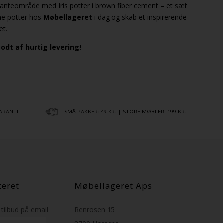
lanteområde med Iris potter i brown fiber cement – et sæt
ine potter hos
Møbellageret
i dag og skab et inspirerende
et.
odt af hurtig levering!
ARANTI!
SMÅ PAKKER: 49 KR. | STORE MØBLER: 199 KR.
teret
Møbellageret Aps
tilbud på email
Renrosen 15