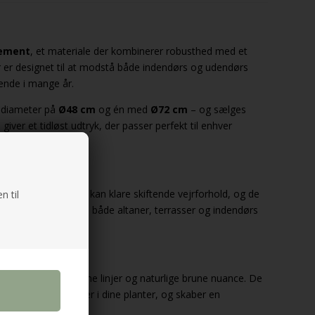
cement
, et materiale der kombinerer robusthed med et
er er designet til at modstå både indendørs og udendørs
eende i mange år.
n diameter på
Ø48 cm
og én med
Ø72 cm
– og sælges
ver et tidløst udtryk, der passer perfekt til enhver
sikrer, at potterne kan klare skiftende vejrforhold, og de
n til
e gør dem ideelle til både altaner, terrasser og indendørs
legance med deres rene linjer og naturlige brune nuance. De
r de grønne nuancer i dine planter, og skaber en
ligindretning.