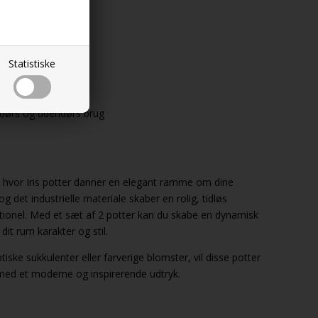
Statistiske
ndørs og udendørs brug
n, hvor Iris potter danner en elegant ramme om dine
 det industrielle materiale skaber en rolig, tidløs
tionel. Med et sæt af 2 potter kan du skabe en dynamisk
dit rum karakter og stil.
ke sukkulenter eller farverige blomster, vil disse potter
 med et moderne og inspirerende udtryk.