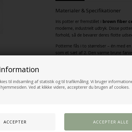
Materialer & Specifikationer
Iris potter er fremstillet i
brown fiber 
moderne, industrielt udtryk. Disse pott
forhold, så de bevarer deres flotte uds
Potterne fås i to størrelser – én med e
som et sæt af 2. Den varme brune farve gi
moderne indretning.
information
Funktionalitet
Den stærke konstruktion af fiber cement 
ies til indsamling af statistik og til trafikmåling. Vi bruger informatione
 hjemmesiden. Ved at klikke videre, accepterer du brugen af cookies.
er lette at rengøre og vedligeholde. Dett
planteområder.
Design & Stil
Iris potter udstråler en minimalistisk e
tilføjer et moderne touch, der fremhæve
harmonisk kontrast i enhver have eller bo