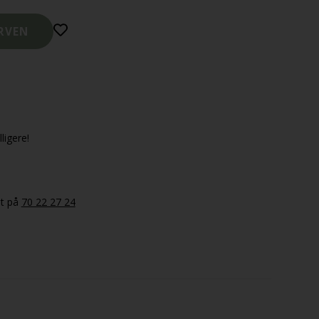
ligere!
et på
70 22 27 24