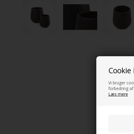
Cookie 
Vi bruger cook
forbedring af
Læs mere