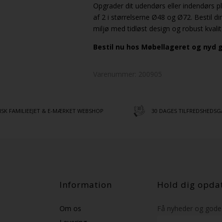
Opgrader dit udendørs eller indendørs p
af 2 i størrelserne Ø48 og Ø72. Bestil d
miljø med tidløst design og robust kvalit
Bestil nu hos Møbellageret og nyd g
Varenummer:
200905
SK FAMILIEEJET & E-MÆRKET WEBSHOP
30 DAGES TILFREDSHEDSG
Information
Hold dig opda
Om os
Få nyheder og gode 