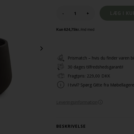
-
+
Prismatch – hvis du finder varen bil
30 dages tilfredshedsgaranti!
Fragtpris:
229,00
DKK
I tvivl? Spørg Gitte fra Møbellager
Leveringsinformation
BESKRIVELSE