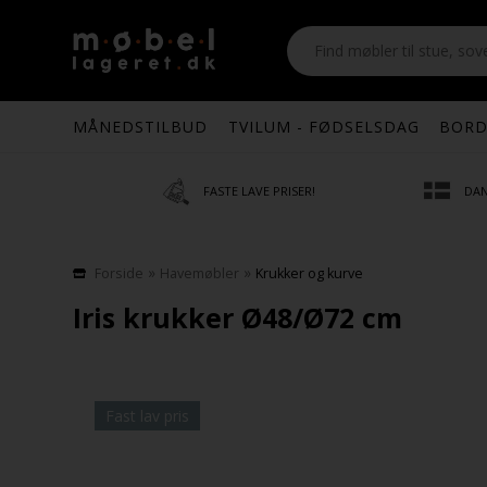
MÅNEDSTILBUD
TVILUM - FØDSELSDAG
BORD
FASTE LAVE PRISER!
DAN
»
»
Forside
Havemøbler
Krukker og kurve
Iris krukker Ø48/Ø72 cm
Fast lav pris