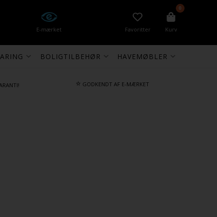
0
E-mærket
Favoritter
Kurv
ARING
BOLIGTILBEHØR
HAVEMØBLER
⭐
GODKENDT AF E-MÆRKET
ARANTI!
)