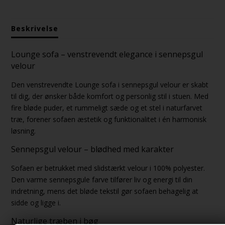
Beskrivelse
Lounge sofa – venstrevendt elegance i sennepsgul
velour
Den venstrevendte Lounge sofa i sennepsgul velour er skabt
til dig, der ønsker både komfort og personlig stil i stuen. Med
fire bløde puder, et rummeligt sæde og et stel i naturfarvet
træ, forener sofaen æstetik og funktionalitet i én harmonisk
løsning.
Sennepsgul velour – blødhed med karakter
Sofaen er betrukket med slidstærkt velour i 100% polyester.
Den varme sennepsgule farve tilfører liv og energi til din
indretning, mens det bløde tekstil gør sofaen behagelig at
sidde og ligge i.
Naturlige træben i bøg