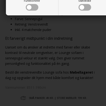
Funktionelle
Statistiske
Stoftype: Velour (100% polyester)
Fyld: Skum
Stel: Naturfarvede træben i bøg
Farve: Sennepsgul
Retning: Venstrevendt
Inkl. 4 matchende puder
Et farverigt midtpunkt i din indretning
Uanset om du ønsker at indrette med farver eller skabe
kontrast til neutrale omgivelser, er Lounge sofaen i
sennepsgul velour et stærkt valg. Den giver rummet
personlighed og funktionalitet på én gang.
Bestil din venstrevendte Lounge sofa hos
Møbellageret
i
dag og opgrader dit hjem med både komfort og karakter!
Varenummer:
8511-190cm
SMÅ PAKKER: 49 KR. | STORE MØBLER: 199 KR.