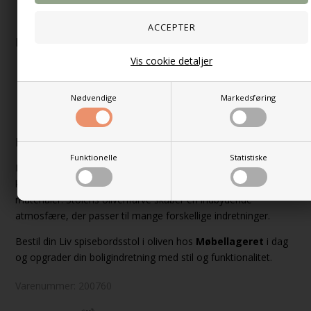
konstruktion, der sikrer stabilitet.
Leveres i en kasse med 4 stk, prisen er pr stol
Mål
Vis cookie detaljer
Højde:
83,5 cm
Dybde:
44,5 cm
Nødvendige
Markedsføring
Sædehøjde:
42 cm
Bredde:
44,5 cm
Hvorfor vælge Liv spisebordsstolen?
Funktionelle
Statistiske
Liv spisebordsstolen er det perfekte valg for dig, der søger en
kombination af moderne design, komfort og holdbare
materialer. Stolens olivenfarve skaber en indbydende
atmosfære, der passer til mange forskellige indretninger.
Bestil din Liv spisebordsstol i oliven hos
Møbellageret
i dag
og opgrader din boligindretning med stil og funktionalitet.
Varenummer:
200760