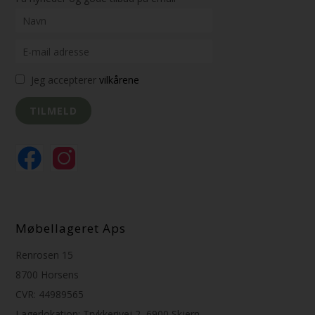
Jeg accepterer
vilkårene
Møbellageret Aps
Renrosen 15
8700 Horsens
CVR: 44989565
Lagerlokation: Trykkerivej 2, 6900 Skjern