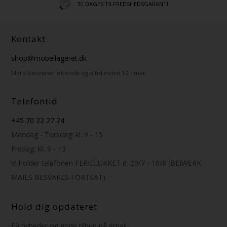
30 DAGES TILFREDSHEDSGARANTI!
Kontakt
shop@mobellageret.dk
Mails besvares løbende og altid inden 12 timer.
Telefontid
+45 70 22 27 24
Mandag - Torsdag: kl. 9 - 15
Fredag: Kl. 9 - 13
Vi holder telefonen FERIELUKKET d. 20/7 - 10/8 (BEMÆRK
MAILS BESVARES FORTSAT)
Hold dig opdateret
Få nyheder og gode tilbud på email