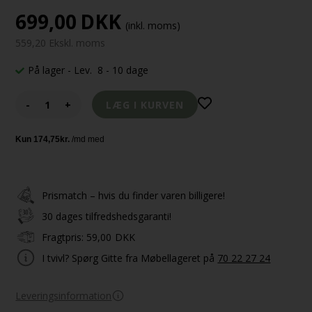
699,00
DKK
(inkl. moms)
559,20 Ekskl. moms
På lager
- Lev. 8 - 10 dage
-
+
Prismatch – hvis du finder varen billigere!
30 dages tilfredshedsgaranti!
Fragtpris:
59,00
DKK
I tvivl? Spørg Gitte fra Møbellageret på
70 22 27 24
Leveringsinformation