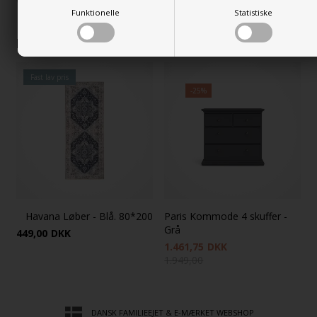
Varenummer:
200509
Funktionelle
Statistiske
Kunder købte også
Fast lav pris
-25%
Havana Løber - Blå. 80*200
Paris Kommode 4 skuffer -
Grå
449,00
DKK
1.461,75
DKK
1.949,00
DANSK FAMILIEEJET & E-MÆRKET WEBSHOP