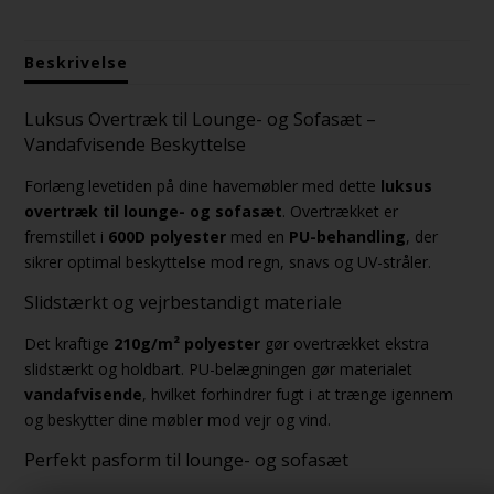
Beskrivelse
Luksus Overtræk til Lounge- og Sofasæt –
Vandafvisende Beskyttelse
Forlæng levetiden på dine havemøbler med dette
luksus
overtræk til lounge- og sofasæt
. Overtrækket er
fremstillet i
600D polyester
med en
PU-behandling
, der
sikrer optimal beskyttelse mod regn, snavs og UV-stråler.
Slidstærkt og vejrbestandigt materiale
Det kraftige
210g/m² polyester
gør overtrækket ekstra
slidstærkt og holdbart. PU-belægningen gør materialet
vandafvisende
, hvilket forhindrer fugt i at trænge igennem
og beskytter dine møbler mod vejr og vind.
Perfekt pasform til lounge- og sofasæt