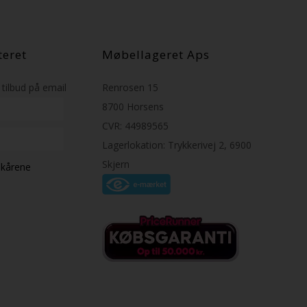
teret
Møbellageret Aps
tilbud på email
Renrosen 15
8700 Horsens
CVR: 44989565
Lagerlokation: Trykkerivej 2, 6900
Skjern
ilkårene