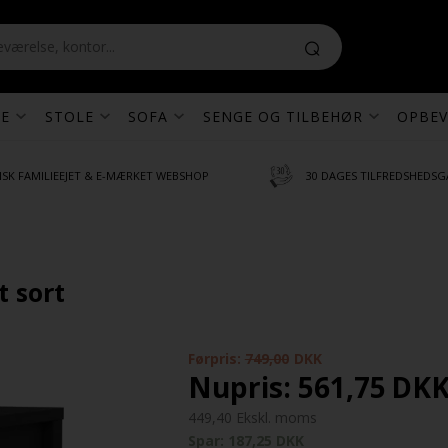
E
STOLE
SOFA
SENGE OG TILBEHØR
OPBEV
SK FAMILIEEJET & E-MÆRKET WEBSHOP
30 DAGES TILFREDSHEDSG
t sort
Førpris:
749,00
DKK
Nupris:
561,75
DK
449,40 Ekskl. moms
Spar: 187,25 DKK