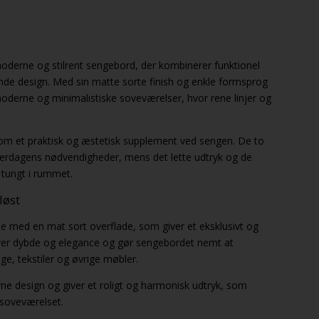
oderne og stilrent sengebord, der kombinerer funktionel
nde design. Med sin matte sorte finish og enkle formsprog
oderne og minimalistiske soveværelser, hvor rene linjer og
som et praktisk og æstetisk supplement ved sengen. De to
hverdagens nødvendigheder, mens det lette udtryk og de
 tungt i rummet.
løst
e med en mat sort overflade, som giver et eksklusivt og
ører dybde og elegance og gør sengebordet nemt at
, tekstiler og øvrige møbler.
e design og giver et roligt og harmonisk udtryk, som
 soveværelset.