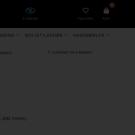
0
E-mærket
Favoritter
Kurv
ARING
BOLIGTILBEHØR
HAVEMØBLER
⭐
GODKENDT AF E-MÆRKET
ARANTI!
K
(inkl. moms)