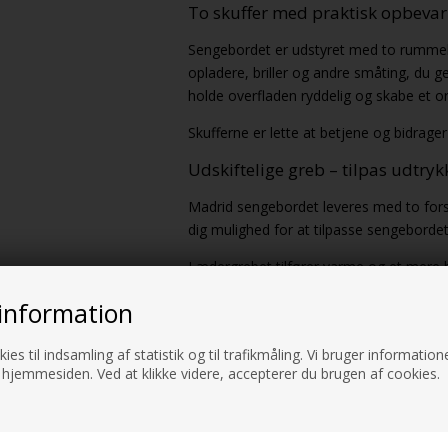
To skuffer med praktisk opbevar
Sengebordet er udstyret med to rummelig
opladere, briller og andre småting, du g
holde overfladen ryddelig og skabe et o
Skufferne er lette at betjene og bidrager
Udskiftelige greb – tilpas udtryk
Madrid sengebordet leveres med to forsk
dig mulighed for at tilpasse sengebordets
Lædergrebet tilfører varme og et mere 
mere minimalistisk udtryk. Denne fleksibi
information
forskellige soveværelsesstile.
Hævede ben – let og rengøringsv
ies til indsamling af statistik og til trafikmåling. Vi bruger informatione
 hjemmesiden. Ved at klikke videre, accepterer du brugen af cookies.
Sengebordets hævede ben giver møblet e
nemmere. Der er god frihøjde under sen
besvær.