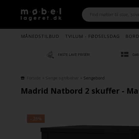
MÅNEDSTILBUD
TVILUM - FØDSELSDAG
BORD
FASTE LAVE PRISER!
DAN
»
»
Forside
Senge og tilbehør
Sengebord
Madrid Natbord 2 skuffer - Ma
- 25%