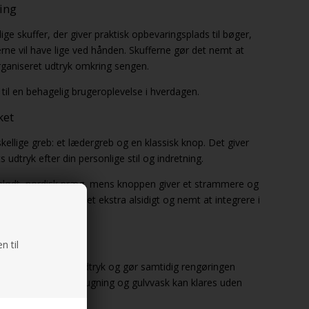
ing
e skuffer, der giver praktisk opbevaringsplads til bøger,
erne vil have lige ved hånden. Skufferne gør det nemt at
rganiseret udtryk omkring sengen.
 til en behagelig brugeroplevelse i hverdagen.
ket
ellige greb: et lædergreb og en klassisk knop. Det giver
 udtryk efter din personlige stil og indretning.
blødt, nordisk præg, mens knoppen giver et strammere og
litet gør sengebordet ekstra alsidigt og nemt at integrere i
enligt
n til
t let og elegant udtryk og gør samtidig rengøringen
gebordet, så støvsugning og gulvvask kan klares uden