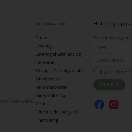
Information
Hold dig opda
Om os
Få nyheder og gode 
Levering
Levering til Grønland og
Færøerne
30 dages Tilfredsgaranti!
Jeg accepterer
v
24 måneders
Reklamationsret!
Sådan køber du
K MAILS BESVARES
Vilkår
Ofte stillede spørgsmål
Finansiering