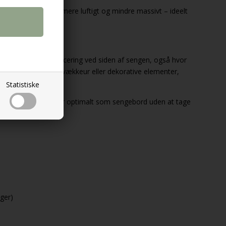
gebordet fremstår mere luftigt og mindre massivt – ideelt
 sengen
rdet ideelt til placering ved siden af sengen, også hvor
plads til en lampe, vækkeur eller dekorative elementer,
varing.
Statistiske
emt, så det fungerer optimalt som sengebord uden at tage
ger)