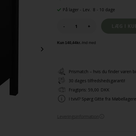
På lager
- Lev. 8 - 10 dage
-
+
Prismatch – hvis du finder varen bil
30 dages tilfredshedsgaranti!
Fragtpris:
59,00
DKK
I tvivl? Spørg Gitte fra Møbellager
Leveringsinformation