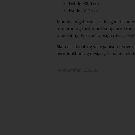
Dybde: 38,4 cm
Højde: 54,1 cm
Madrid sengebordet er designet til inden
moderne og funktionelt sengebord med m
opbevaring, fleksibelt design og praktiske
Skab et stilrent og velorganiseret sov
hvor funktion og design går hånd i hånd.
Varenummer:
202585