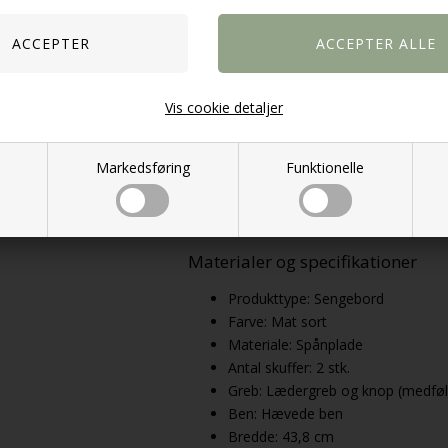
De hævede ben bidrager også til, at sen
til både små og større soveværelser.
Kompakt størrelse – perfekt ved
Vis cookie detaljer
Med sine kompakte mål er Madrid sengebo
pladsen er begrænset. Bordpladen giver 
mens skufferne sørger for praktisk opbe
Markedsføring
Funktionelle
Sengebordets proportioner er nøje afst
unødig plads i rummet.
Materialer og specifikationer
Produkttype: Sengebord
Farve: Mat sort
Materiale: Spånplade
Antal skuffer: 2 stk.
Greb: Lædergreb og knop (medføl
Ben: Hævede ben
Bredde: 43,8 cm