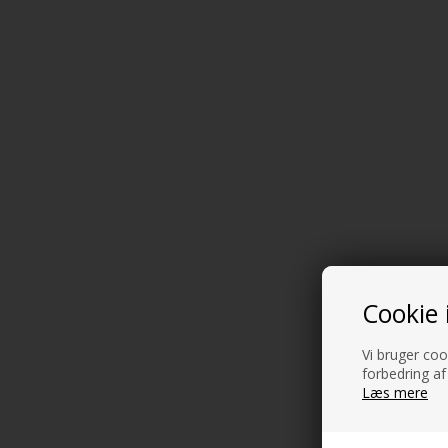
Cookie 
Vi bruger cook
forbedring af
Læs mere