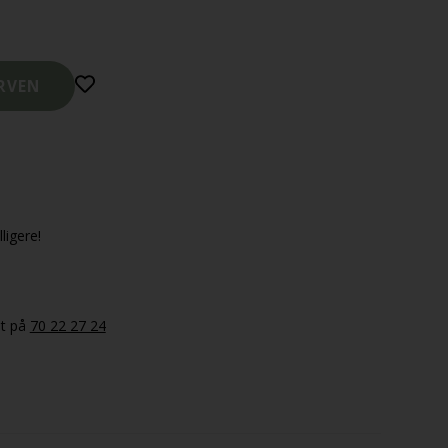
ligere!
et på
70 22 27 24