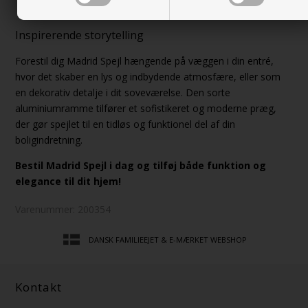
Dimensioner:
50x70 cm
Inspirerende storytelling
Forestil dig Madrid Spejl hængende på væggen i din entré,
hvor det skaber en lys og indbydende atmosfære, eller som
en dekorativ detalje i dit soveværelse. Den sorte
aluminiumramme tilfører et sofistikeret og moderne præg,
der gør spejlet til en tidløs og funktionel del af din
boligindretning.
Bestil Madrid Spejl i dag og tilføj både funktion og
elegance til dit hjem!
Varenummer:
200354
DANSK FAMILIEEJET & E-MÆRKET WEBSHOP
Kontakt