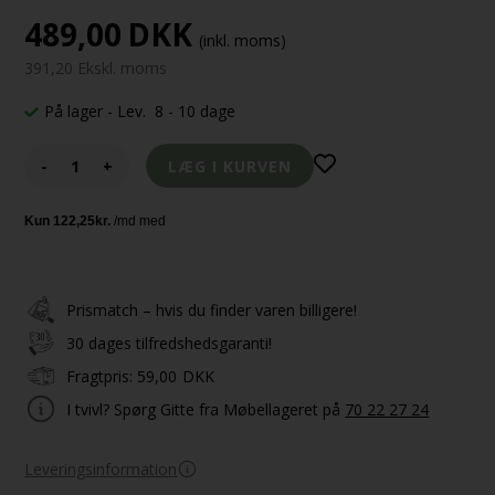
489,00
DKK
(inkl. moms)
391,20 Ekskl. moms
På lager
- Lev. 8 - 10 dage
-
+
Prismatch – hvis du finder varen billigere!
30 dages tilfredshedsgaranti!
Fragtpris:
59,00
DKK
I tvivl? Spørg Gitte fra Møbellageret på
70 22 27 24
Leveringsinformation