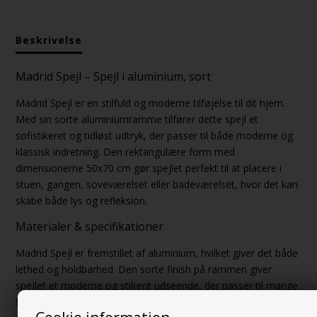
Beskrivelse
Madrid Spejl – Spejl i aluminium, sort
Madrid Spejl er en stilfuld og moderne tilføjelse til dit hjem.
Med sin sorte aluminiumramme tilfører dette spejl et
sofistikeret og tidløst udtryk, der passer til både moderne og
klassisk indretning. Den rektangulære form med
dimensionerne 50x70 cm gør spejlet perfekt til at placere i
stuen, gangen, soveværelset eller badeværelset, hvor det kan
skabe både lys og refleksion.
Materialer & specifikationer
Madrid Spejl er fremstillet af aluminium, hvilket giver det både
lethed og holdbarhed. Den sorte finish på rammen giver
spejlet et moderne og stilrent udseende, der passer til mange
forskellige boligstile. Med målene 50x70 cm er spejlet ideelt til