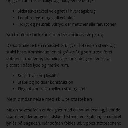
og giver rummet et roligt og indbydende udtryk.
Slidstærkt tekstil velegnet til hverdagsbrug
Let at rengøre og vedligeholde
Tidligt og neutralt udtryk, der matcher alle farvetoner
Sortmalede birkeben med skandinavisk præg
De sortmalede ben i massivt birk giver sofaen en stærk og
stabil base. Kombinationen af grå stof og sort træ tilfører
sofaen et moderne, skandinavisk look, der gør den let at
placere i både lyse og mørke rum.
Solidt træ i høj kvalitet
Stabil og holdbar konstruktion
Elegant kontrast mellem stof og stel
Nem omdannelse med skjulte støtteben
Milton sovesofaen er designet med en smart løsning, hvor de
støtteben, der bruges i udslået tilstand, er skjult bag en diskret
lynlås på bagsiden. Når sofaen foldes ud, vippes støttebenene