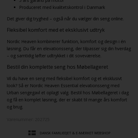
5 års garanti på motor
Produceret med kvalitetskontrol i Danmark
Det giver dig tryghed – også når du vælger din seng online.
Fleksibel komfort med et eksklusivt udtryk
Nordic Heaven kombinerer funktion, komfort og design i én
løsning. Du får en elevationsseng, der tilpasser sig din hverdag
– og samtidig løfter udtrykket i dit soveværelse.
Bestil din komplette seng hos Møbellageret
Vil du have en seng med fleksibel komfort og et eksklusivt
look? Så er Nordic Heaven Essential elevationsseng med
Urban sengegavl et oplagt valg. Bestil hos Møbellageret i dag
og få en komplet løsning, der er skabt til mange års komfort
og brug.
Varenummer:
202725
DANSK FAMILIEEJET & E-MÆRKET WEBSHOP