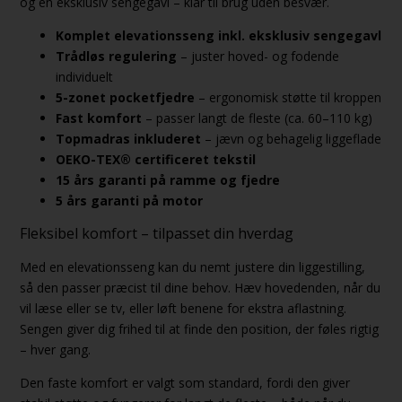
og en eksklusiv sengegavl – klar til brug uden besvær.
Komplet elevationsseng inkl. eksklusiv sengegavl
Trådløs regulering
– juster hoved- og fodende
individuelt
5-zonet pocketfjedre
– ergonomisk støtte til kroppen
Fast komfort
– passer langt de fleste (ca. 60–110 kg)
Topmadras inkluderet
– jævn og behagelig liggeflade
OEKO-TEX® certificeret tekstil
15 års garanti på ramme og fjedre
5 års garanti på motor
Fleksibel komfort – tilpasset din hverdag
Med en elevationsseng kan du nemt justere din liggestilling,
så den passer præcist til dine behov. Hæv hovedenden, når du
vil læse eller se tv, eller løft benene for ekstra aflastning.
Sengen giver dig frihed til at finde den position, der føles rigtig
– hver gang.
Den faste komfort er valgt som standard, fordi den giver