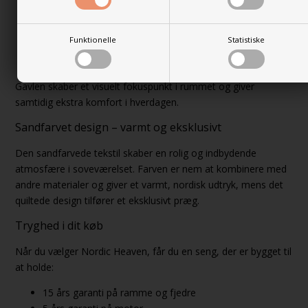
Polstret komfort
– ideel til afslapning
Slidstærkt tekstil (96.000 Martindale)
Funktionelle
Statistiske
OEKO-TEX® certificeret
Kan stå frit eller vægmonteres
Gavlen skaber et visuelt fokuspunkt i rummet og giver
samtidig ekstra komfort i hverdagen.
Sandfarvet design – varmt og eksklusivt
Den sandfarvede tekstil skaber en rolig og indbydende
atmosfære i soveværelset. Farven er nem at kombinere med
andre materialer og giver et varmt, nordisk udtryk, mens det
quiltede design tilfører et eksklusivt præg.
Tryghed i dit køb
Når du vælger Nordic Heaven, får du en seng, der er bygget til
at holde:
15 års garanti på ramme og fjedre