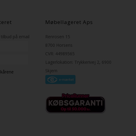
teret
Møbellageret Aps
tilbud på email
Renrosen 15
8700 Horsens
CVR: 44989565
Lagerlokation: Trykkerivej 2, 6900
Skjern
ilkårene