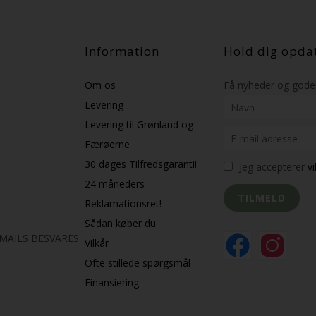
Information
Hold dig opda
Om os
Få nyheder og gode 
Levering
Levering til Grønland og
Færøerne
30 dages Tilfredsgaranti!
Jeg accepterer
v
24 måneders
Reklamationsret!
Sådan køber du
K MAILS BESVARES
Vilkår
Ofte stillede spørgsmål
Finansiering