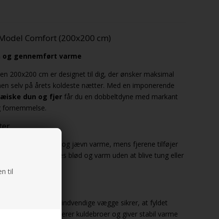
Model Comfort (200x200 cm)
n og gennemført varme
en 200x200 cm er designet til dig, der ønsker maksimal
men selv på årets koldeste nætter. Med en imponerende
æiske dun og fjer
får du en dobbeltdyne med markant
ig fornemmelse.
ter
 skaber en behagelig og jævn varme, mens fjerene tilføjer
erdyne, der både føles blød og varm uden at blive tung eller
n til
varmefordeling
onstruktion
, hvor indvendige vægge sikrer, at fyldet
 Konstruktionen eliminerer kuldebroer og giver stabil varme