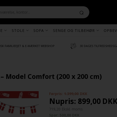
E
STOLE
SOFA
SENGE OG TILBEHØR
OPBEV
SK FAMILIEEJET & E-MÆRKET WEBSHOP
30 DAGES TILFREDSHEDSG
 Model Comfort (200 x 200 cm)
Førpris:
1.399,00
DKK
Nupris:
899,00
DK
719,20 Ekskl. moms
Spar: 500,00 DKK