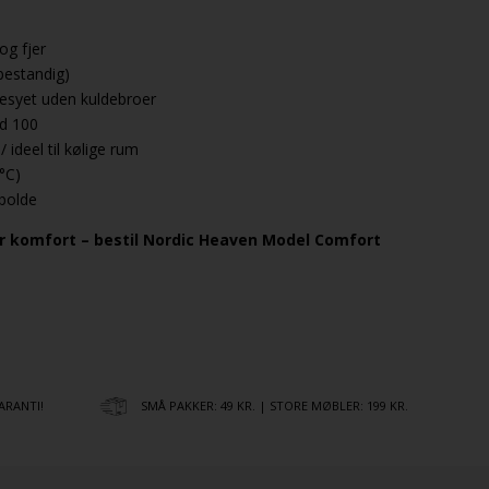
og fjer
estandig)
tesyet uden kuldebroer
rd 100
 ideel til kølige rum
°C)
bolde
or komfort – bestil Nordic Heaven Model Comfort
ARANTI!
SMÅ PAKKER: 49 KR. | STORE MØBLER: 199 KR.