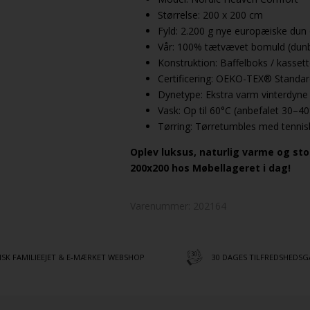
Størrelse: 200 x 200 cm
Fyld: 2.200 g nye europæiske dun 
Vår: 100% tætvævet bomuld (dunb
Konstruktion: Baffelboks / kasset
Certificering: OEKO-TEX® Standa
Dynetype: Ekstra varm vinterdyne /
Vask: Op til 60°C (anbefalet 30–40
Tørring: Tørretumbles med tennis
Oplev luksus, naturlig varme og st
200x200 hos Møbellageret i dag!
Varenummer:
202164
SK FAMILIEEJET & E-MÆRKET WEBSHOP
30 DAGES TILFREDSHEDSG