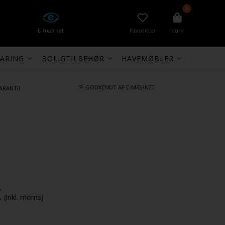
0
E-mærket
Favoritter
Kurv
ARING
BOLIGTILBEHØR
HAVEMØBLER
⭐
GODKENDT AF E-MÆRKET
ARANTI!
K
(inkl. moms)