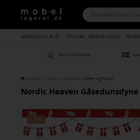
MÅNEDSTILBUD
TVILUM - FØDSELSDAG
BORD
FASTE LAVE PRISER!
DAN
»
»
Forside
Senge og tilbehør
Dyner og Puder
Nordic Heaven Gåsedunsdyne –
- 36%