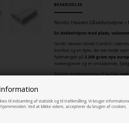
BESKRIVELSE
Nordic Heaven Gåsedunsdyne – 
En dobbeltdyne med plads, volume
Nordic Heaven Model Comfort i størrels
komfort og en dyne, der kan holde var
fyldmængde på
2.200 gram nye europ
isoleringsevne og en omsluttende, fyld
Fyldig dobbeltdyne til kolde næt
Dunenes naturlige evne til at binde luft
information
støtte og struktur. Resultatet er en vint
kompakt.
ies til indsamling af statistik og til trafikmåling. Vi bruger informatione
 hjemmesiden. Ved at klikke videre, accepterer du brugen af cookies.
Kvalitetskonstruktion med jævn 
Modellen er opbygget i en
baffelboksk
forbliver jævnt fordelt i alle kassetter.