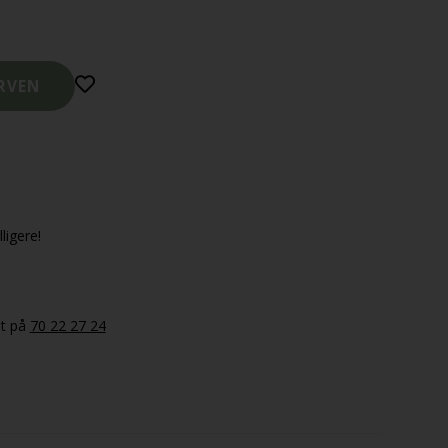
ligere!
et på
70 22 27 24