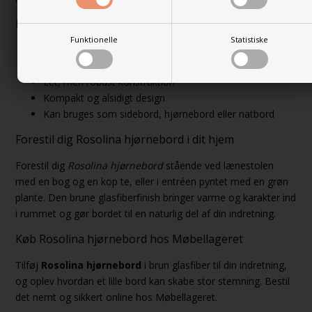
Hurtigt overblik
Funktionelle
Statistiske
Rundt hjørnebord i brun glasfiber
Mål: Ø35,5 × H44 cm
Let, men robust konstruktion
Kompakt og alsidigt design
Kan bruges som sidebord, hjørnebord eller natbord
Forestil dig Rosolina hjørnebord i dit hjem
Forestil dig
Rosolina hjørnebord
stående ved lænestolen
med en bog og en kop te, eller i entréen pyntet med en grøn
plante. Den brune glasfiberfinish bringer varme og karakter ind
i rummet og gør bordet til en naturlig del af din indretning.
Køb Rosolina hjørnebord hos Møbellageret
Tilføj
Rosolina hjørnebord
i brun glasfiber til din indretning,
og oplev hvordan et lille bord kan skabe stor stemning. Bestil
det nemt og sikkert online hos Møbellageret.