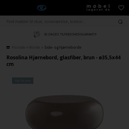
⭐
GODKENDT AF E-MÆRKE
SHEDSGARANTI!
»
»
Forside
Borde
Side- og hjørneborde
Rosolina Hjørnebord, glasfiber, brun - ø35,5x44
cm
Fast lav pris