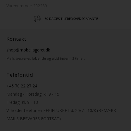
Varenummer:
202239
AGES TILFREDSHEDSGARANTI!
SMÅ PAKKER: 49 KR
Kontakt
shop@mobellageret.dk
Mails besvares løbende og altid inden 12 timer.
Telefontid
+45 70 22 27 24
Mandag - Torsdag: kl. 9 - 15
Fredag: Kl. 9 - 13
Vi holder telefonen FERIELUKKET d. 20/7 - 10/8 (BEMÆRK
MAILS BESVARES FORTSAT)