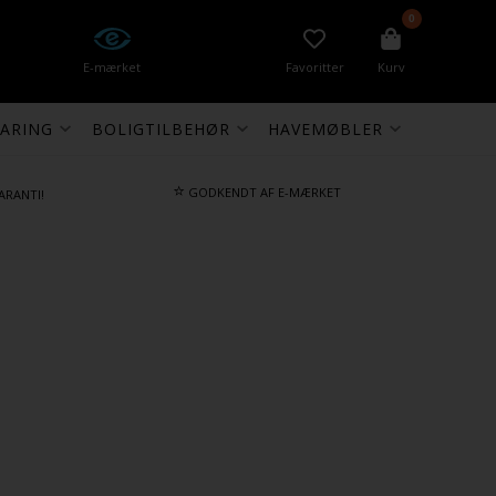
0
E-mærket
Favoritter
Kurv
ARING
BOLIGTILBEHØR
HAVEMØBLER
⭐
GODKENDT AF E-MÆRKET
ARANTI!