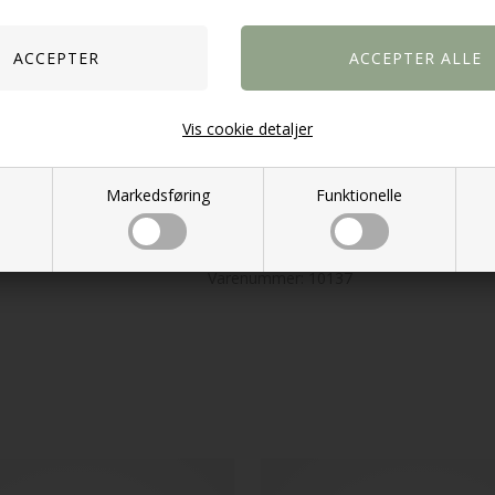
Farve:
Sort/natur
Størrelser:
Lille:
Bredde 20 cm, Længd
Stor:
Bredde 25 cm, Længd
Antal:
Sæt af 2
Vis cookie detaljer
Køb Salar kurve hos Møbellagere
Få en
praktisk og elegant opbevari
Markedsføring
Funktionelle
skabe orden med stil.
Bestil dit sæt h
Varenummer:
10137