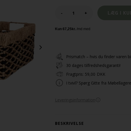
-
+
Prismatch – hvis du finder varen bil
30 dages tilfredshedsgaranti!
Fragtpris:
59,00
DKK
I tvivl? Spørg Gitte fra Møbellager
Leveringsinformation
BESKRIVELSE