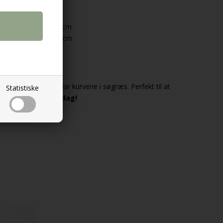
e 35 cm, Højde 19 cm
e 40 cm, Højde 21 cm
t
ngsløsning
med Salar kurvene i søgræs. Perfekt til at
Statistiske
os Møbellageret i dag!