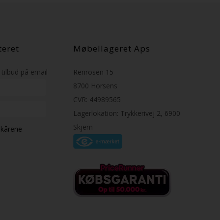
teret
Møbellageret Aps
tilbud på email
Renrosen 15
8700 Horsens
CVR: 44989565
Lagerlokation: Trykkerivej 2, 6900
Skjern
ilkårene