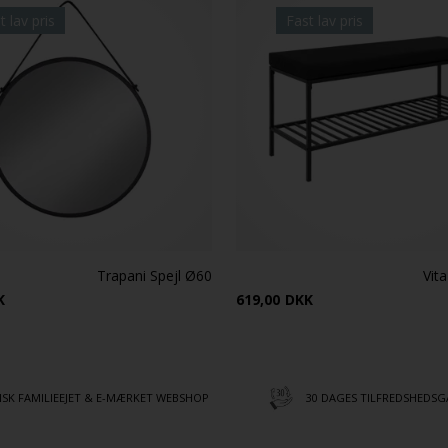
t lav pris
Fast lav pris
Trapani Spejl Ø60
Vit
K
619,00
DKK
SK FAMILIEEJET & E-MÆRKET WEBSHOP
30 DAGES TILFREDSHEDSG