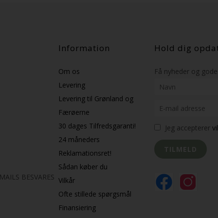
Information
Hold dig opda
Om os
Få nyheder og gode 
Levering
Levering til Grønland og
Færøerne
30 dages Tilfredsgaranti!
Jeg accepterer
v
24 måneders
Reklamationsret!
Sådan køber du
K MAILS BESVARES
Vilkår
Ofte stillede spørgsmål
Finansiering