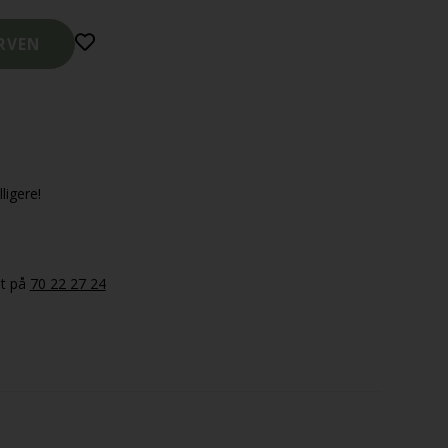
ligere!
et på
70 22 27 24