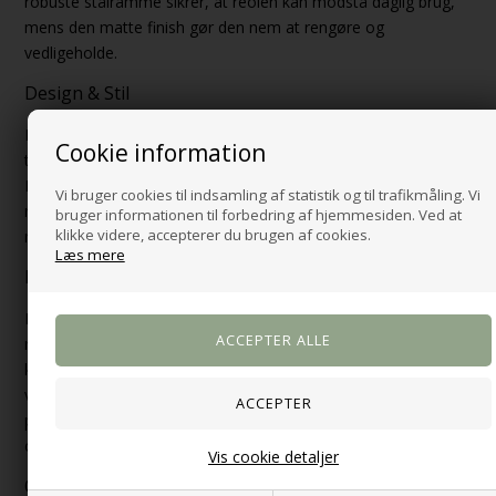
robuste stålramme sikrer, at reolen kan modstå daglig brug,
mens den matte finish gør den nem at rengøre og
vedligeholde.
Design & Stil
Med sit minimalistiske design og de kontrasterende materialer
Cookie information
tilfører Seaford Reol et stilrent og moderne præg til dit hjem.
Den mat sorte pulverlakerede finish kombineret med de
Vi bruger cookies til indsamling af statistik og til trafikmåling. Vi
naturlige hylder i vild eg ru papir skaber en harmonisk balance
bruger informationen til forbedring af hjemmesiden. Ved at
klikke videre, accepterer du brugen af cookies.
mellem industrielt udtryk og naturlig varme.
Læs mere
Inspirerende Fortælling
Forestil dig et moderne hjem, hvor Seaford Reol danner
rammen om et organiseret og inspirerende miljø. Den unikke
kombination af mat sort stål og mat vild eg ru papir giver et
visuelt statement, der både er funktionelt og dekorativt –
perfekt til dem, der ønsker at kombinere æstetik med praktisk
opbevaring.
Vis cookie detaljer
Opfordring til Handling