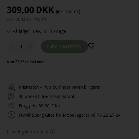
309,00
DKK
(inkl. moms)
247,20 Ekskl. moms
På lager
- Lev. 8 - 10 dage
-
+
Prismatch – hvis du finder varen billigere!
30 dages tilfredshedsgaranti!
Fragtpris:
59,00
DKK
I tvivl? Spørg Gitte fra Møbellageret på
70 22 27 24
Leveringsinformation