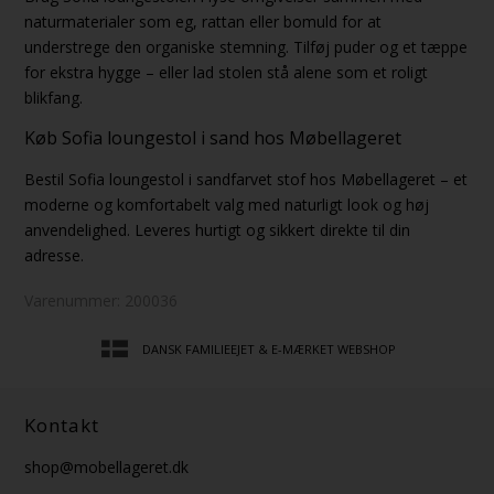
naturmaterialer som eg, rattan eller bomuld for at
understrege den organiske stemning. Tilføj puder og et tæppe
for ekstra hygge – eller lad stolen stå alene som et roligt
blikfang.
Køb Sofia loungestol i sand hos Møbellageret
Bestil Sofia loungestol i sandfarvet stof hos Møbellageret – et
moderne og komfortabelt valg med naturligt look og høj
anvendelighed. Leveres hurtigt og sikkert direkte til din
adresse.
Varenummer:
200036
DANSK FAMILIEEJET & E-MÆRKET WEBSHOP
Kontakt
shop@mobellageret.dk