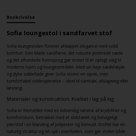
Beskrivelse
Sofia loungestol i sandfarvet stof
Sofia loungestolen forener afslappet elegance med solid
komfort. Den bløde sandfarve, det robuste polstrede sæde
og det afrundede formsprog gør stolen til et oplagt valg til
moderne hjem og loungeområder. Med sin høje sædehøjde
og dybe siddeflade giver Sofia-stolen en opret, men
komfortabel siddeoplevelse – ideel til samtale, afslapning eller
læsning.
Materialer og konstruktion: Kvalitet i lag på lag
Sofia er fremstillet med en indvendig ramme af krydsfiner og
komfortskum, betrukket med et slidstærkt og behageligt
yderstof i en blanding af polyester og bomuld. Stoffet har en
naturlig struktur og let spil i overfladen, som gør stolen både