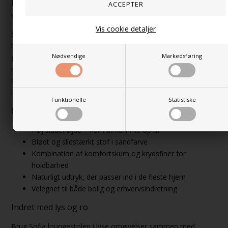
Design og stemning: Skandinavisk ro og teksturel
varme
Vis cookie detaljer
Sandfarven og stoffets naturlige tekstur skaber en lys, rolig
base i rummet. Det minimalistiske design og de bløde former
Nødvendige
Markedsføring
gør stolen til en harmonisk tilføjelse til både moderne,
nordiske og naturligt inspirerede indretninger. Sofia passer lige
så godt alene som i kombination med andre bløde
loungemøbler.
Funktionelle
Statistiske
Fordele ved Sofia loungestol:
Høj siddehøjde – nem at komme op af
Blødt og slidstærkt stof i sandfarve
Kombination af komfortskum og krydsfiner for
holdbarhed
Naturligt udtryk, der passer ind i de fleste hjem
Velegnet til både bolig og erhvervsindretning
Indret med lys og ro
Brug Sofia loungestolen i lyse omgivelser sammen med