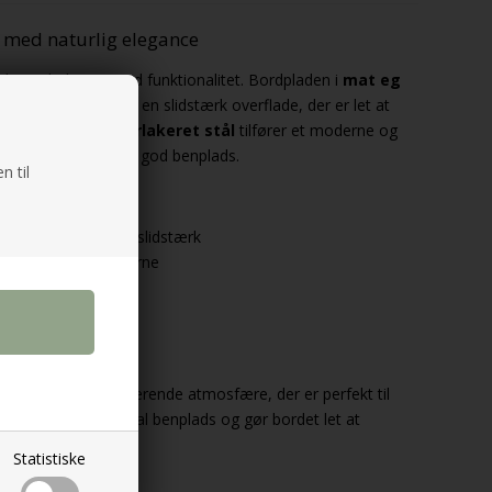
 med naturlig elegance
dinavisk design med funktionalitet. Bordpladen i
mat eg
urligt trælook med en slidstærk overflade, der er let at
mat sort ru pulverlakeret stål
tilfører et moderne og
 sikrer stabilitet og god benplads.
n til
finer – elegant og slidstærk
ål – robust og moderne
le måltider
meter x Højde)
aktisk
 hyggelig og inkluderende atmosfære, der er perfekt til
estel sikrer maksimal benplads og gør bordet let at
ole.
Statistiske
nimalisme