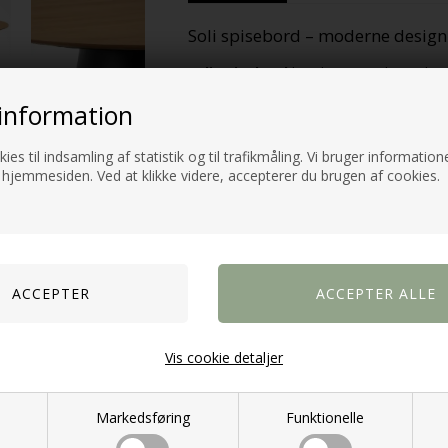
Soli spisebord – moderne design
Soli spisebord
kombinerer stilrent skan
PU-lakeret egefiner
giver et smukt nat
information
vedligeholde. Det
søjleformede stel i 
minimalistisk udtryk, samtidig med at det
ies til indsamling af statistik og til trafikmåling. Vi bruger informatione
 hjemmesiden. Ved at klikke videre, accepterer du brugen af cookies.
Materialer & specifikationer
Bordplade:
Mat eg PU-lakeret ege
Stel:
Mat sort ru pulverlakeret st
Design:
Rund form, ideel til socia
Dimensioner:
Ø120 x 75 cm (Dia
Funktionalitet – rummeligt og pr
Vis cookie detaljer
Soli spisebordets
runde form
skaber en
både hverdag og gæster. Det solide søjl
kombinere med forskellige spisebordsst
Markedsføring
Funktionelle
Design & stil – skandinavisk mi