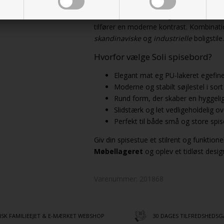
Den
matte egefiner
giver bordet et n
tilfører en moderne kontrast. Kombinati
skandinaviske
og
industrielle
boligstile.
Hvorfor vælge Soli spisebord?
Elegant mat eg PU-lakeret egefin
Moderne og stabilt søjlestel i sort
Rund form, der skaber en hyggelig
Slidstærk og let vedligeholdelig ov
Perfekt til både små og store spis
Giv din spisestue et stilrent og funktion
Møbellageret
og oplev et tidløst design 
Varenummer:
201868
SK FAMILIEEJET & E-MÆRKET WEBSHOP
30 DAGES TILFREDSHEDSG