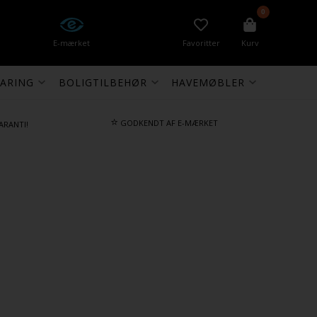
0
E-mærket
Favoritter
Kurv
ARING
BOLIGTILBEHØR
HAVEMØBLER
⭐
GODKENDT AF E-MÆRKET
ARANTI!
)