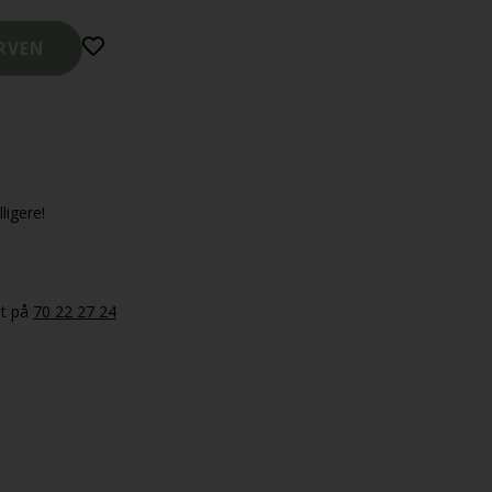
ligere!
et på
70 22 27 24