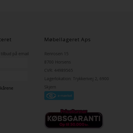
teret
Møbellageret Aps
tilbud på email
Renrosen 15
8700 Horsens
CVR: 44989565
Lagerlokation: Trykkerivej 2, 6900
Skjern
ilkårene