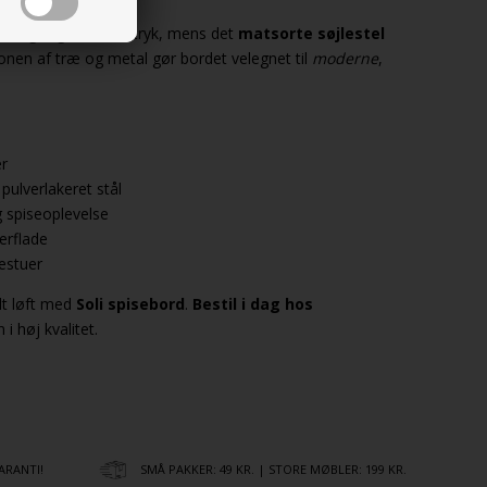
aturligt og varmt udtryk, mens det
matsorte søjlestel
onen af træ og metal gør bordet velegnet til
moderne
,
er
 pulverlakeret stål
 spiseoplevelse
erflade
estuer
elt løft med
Soli spisebord
.
Bestil i dag hos
i høj kvalitet.
ARANTI!
SMÅ PAKKER: 49 KR. | STORE MØBLER: 199 KR.