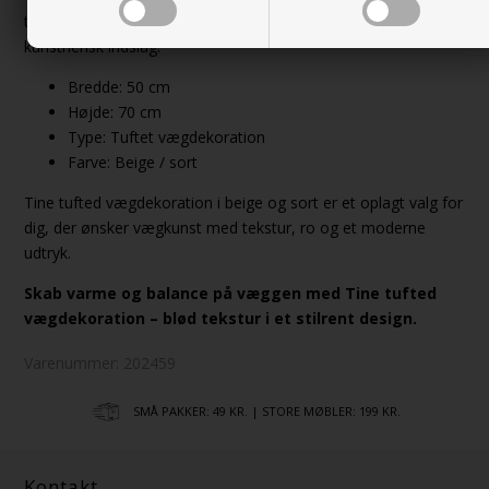
træ, keramik og tekstiler og fungerer som et elegant,
kunstnerisk indslag.
Bredde: 50 cm
Højde: 70 cm
Type: Tuftet vægdekoration
Farve: Beige / sort
Tine tufted vægdekoration i beige og sort er et oplagt valg for
dig, der ønsker vægkunst med tekstur, ro og et moderne
udtryk.
Skab varme og balance på væggen med Tine tufted
vægdekoration – blød tekstur i et stilrent design.
Varenummer:
202459
SMÅ PAKKER: 49 KR. | STORE MØBLER: 199 KR.
Kontakt