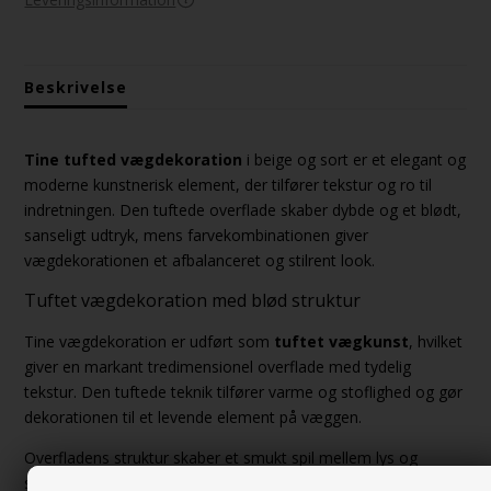
Beskrivelse
Tine tufted vægdekoration
i beige og sort er et elegant og
moderne kunstnerisk element, der tilfører tekstur og ro til
indretningen. Den tuftede overflade skaber dybde og et blødt,
sanseligt udtryk, mens farvekombinationen giver
vægdekorationen et afbalanceret og stilrent look.
Tuftet vægdekoration med blød struktur
Tine vægdekoration er udført som
tuftet vægkunst
, hvilket
giver en markant tredimensionel overflade med tydelig
tekstur. Den tuftede teknik tilfører varme og stoflighed og gør
dekorationen til et levende element på væggen.
Overfladens struktur skaber et smukt spil mellem lys og
skygge og giver rummet et mere indbydende udtryk.