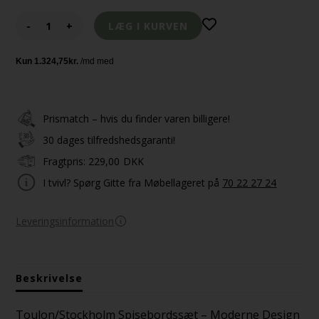
-
+
Prismatch – hvis du finder varen billigere!
30 dages tilfredshedsgaranti!
Fragtpris:
229,00
DKK
I tvivl? Spørg Gitte fra Møbellageret på
70 22 27 24
Leveringsinformation
Beskrivelse
Toulon/Stockholm Spisebordssæt – Moderne Design