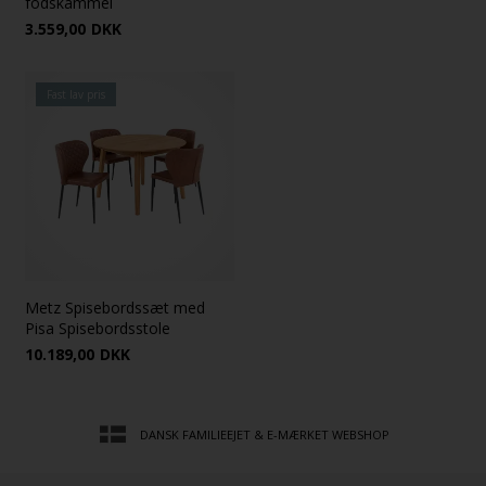
fodskammel
3.559,00
DKK
Fast lav pris
Metz Spisebordssæt med
Pisa Spisebordsstole
10.189,00
DKK
 WEBSHOP
30 DAGES TILFREDSHEDSGARANTI!