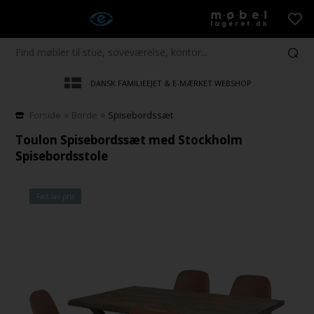
EBSHOP
30 DAGES TILFREDSHEDSGARANTI!
»
»
Forside
Borde
Spisebordssæt
Toulon Spisebordssæt med Stockholm
Spisebordsstole
Fast lav pris