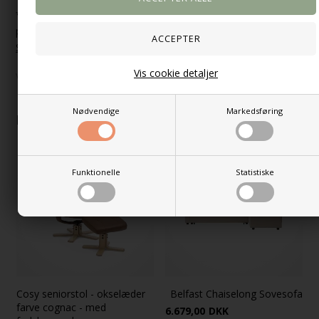
*Bemærk: For yderligere information om de enkelte
produkter, kan du besøge
Toulon Spisebord
og
Stockholm
Spisebordsstole
.*
Vis cookie detaljer
Varenummer:
200392
Nødvendige
Markedsføring
Kunder købte også
Fast lav pris
Fast lav pris
Funktionelle
Statistiske
Cosy seniorstol - okselæder
Belfast Chaiselong Sovesofa
farve cognac - med
6.679,00
DKK