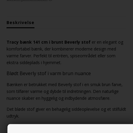
Beskrivelse
Tracy bænk 141 cm i brunt Beverly stof
er en elegant og
komfortabel bænk, der kombinerer moderne design med
varme farver. Perfekt til entréen, spiseområdet eller som
ekstra siddeplads i hjemmet.
Blødt Beverly stof i varm brun nuance
Bænken er betrukket med Beverly stof i en smuk brun farve,
som tilfører varme og dybde til indretningen. Den naturlige
nuance skaber en hyggelig og indbydende atmosfære.
Det bløde stof giver en behagelig siddeoplevelse og et stilfuldt
udtryk.
Komfortabel og funktionel bænk