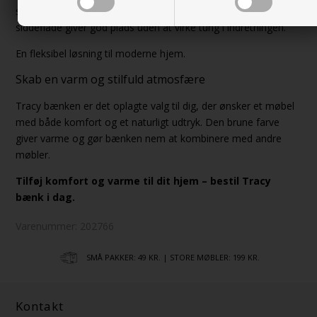
som en stilfuld detalje i stuen eller soveværelset. Den lange
siddeflade giver god plads uden at virke tung i indretningen.
En fleksibel løsning til moderne hjem.
Skab en varm og stilfuld atmosfære
Tracy bænken er det oplagte valg til dig, der ønsker et møbel
med både komfort og et naturligt udtryk. Den brune farve
giver varme og gør bænken nem at kombinere med andre
møbler.
Tilføj komfort og varme til dit hjem – bestil Tracy
bænk i dag.
Varenummer:
202766
SMÅ PAKKER: 49 KR. | STORE MØBLER: 199 KR.
Kontakt