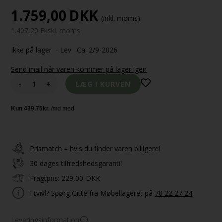
1.759,00
DKK
(inkl. moms)
1.407,20 Ekskl. moms
Ikke på lager
- Lev. Ca. 2/9-2026
Send mail når varen kommer på lager igen
-
+
Prismatch – hvis du finder varen billigere!
30 dages tilfredshedsgaranti!
Fragtpris:
229,00
DKK
I tvivl? Spørg Gitte fra Møbellageret på
70 22 27 24
Leveringsinformation