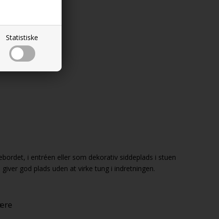
r, 3% linen
Statistiske
bordet, i entréen eller som dekorativ siddeplads i stuen
giver god plads uden at virke tung i indretningen.
ære