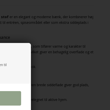
 stof
er en elegant og moderne bænk, der kombinerer høj
t til entréen, spiseområdet eller som ekstra siddeplads i
nuance
n dyb vinrød farve, som tilfører varme og karakter til
ster og 3% linen, hvilket giver en behagelig overflade og et
n til
riøst og moderne look.
g
rt og daglig brug. Den brede siddeflade giver god plads,
litet.
værdi gør bænken velegnet til aktive hjem.