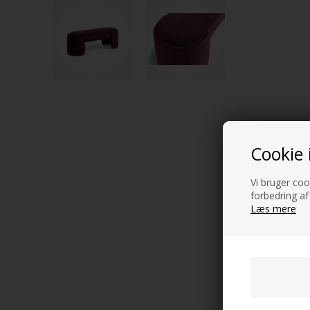
Cookie 
Vi bruger cook
forbedring af
Læs mere