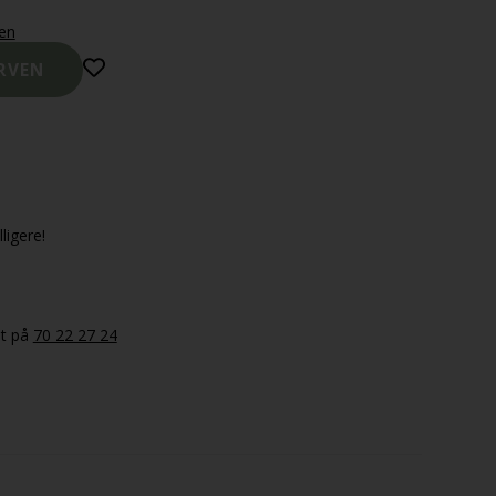
gen
ligere!
et på
70 22 27 24