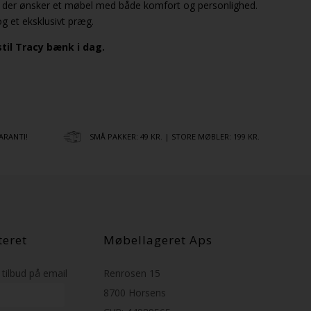
g, der ønsker et møbel med både komfort og personlighed.
g et eksklusivt præg.
estil Tracy bænk i dag.
ARANTI!
SMÅ PAKKER: 49 KR. | STORE MØBLER: 199 KR.
teret
Møbellageret Aps
tilbud på email
Renrosen 15
8700 Horsens