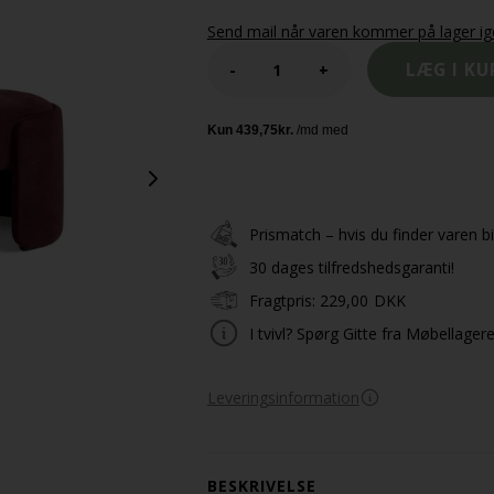
Send mail når varen kommer på lager i
-
+
Prismatch – hvis du finder varen bil
30 dages tilfredshedsgaranti!
Fragtpris:
229,00
DKK
I tvivl? Spørg Gitte fra Møbellager
Leveringsinformation
BESKRIVELSE