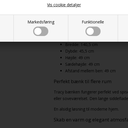
Vis cookie detaljer
Farve: Vinrød
Stofsammensætning: 97% polyeste
Martindale: 70.000
Markedsføring
Funktionelle
Pilling: 4-5
Moderne og eksklusivt design
Maks. belastning: 120 kg
Bredde: 140,5 cm
Dybde: 45,5 cm
Højde: 49 cm
Sædehøjde: 49 cm
Afstand mellem ben: 49 cm
Perfekt bænk til flere rum
Tracy bænken fungerer perfekt ved spise
eller soveværelset. Den lange siddeflade 
En alsidig løsning til moderne hjem.
Skab en varm og elegant atmosf