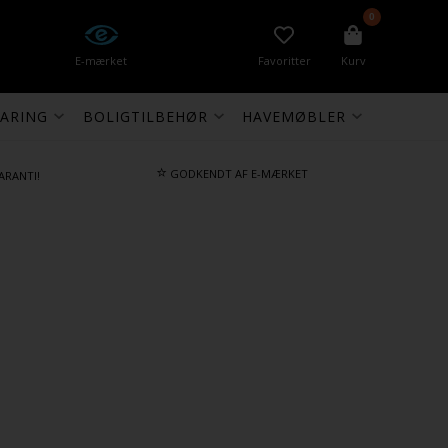
0
E-mærket
Favoritter
Kurv
ARING
BOLIGTILBEHØR
HAVEMØBLER
⭐
GODKENDT AF E-MÆRKET
ARANTI!
)