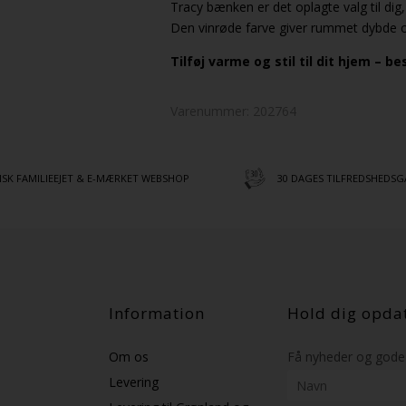
Tracy bænken er det oplagte valg til di
Den vinrøde farve giver rummet dybde o
Tilføj varme og stil til dit hjem – b
Varenummer:
202764
SK FAMILIEEJET & E-MÆRKET WEBSHOP
30 DAGES TILFREDSHEDSG
Information
Hold dig opda
Om os
Få nyheder og gode 
Levering