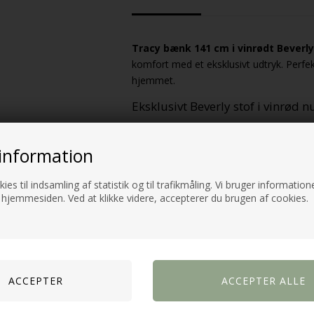
Tracy bænk 141 cm i vinrødt Beverly
komfort med et eksklusivt udtryk. Perfek
hjemmet.
Eksklusivt Beverly stof i vinrød 
Bænken er betrukket med Beverly stof i e
indretningen. Stoffet består af 97% polye
information
elegant tekstiludtryk.
ies til indsamling af statistik og til trafikmåling. Vi bruger informatione
Den mørke røde nuance skaber et luksu
 hjemmesiden. Ved at klikke videre, accepterer du brugen af cookies.
Komfortabel og slidstærk løsnin
Tracy bænken er designet til både komfo
mens den solide konstruktion sikrer stabi
Det slidstærke stof med høj Martindale-
Beklædt med Beverly stof