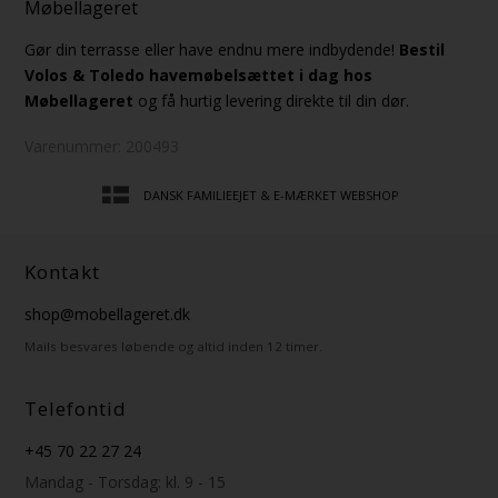
Møbellageret
Gør din terrasse eller have endnu mere indbydende!
Bestil
Volos & Toledo havemøbelsættet i dag hos
Møbellageret
og få hurtig levering direkte til din dør.
Varenummer:
200493
DANSK FAMILIEEJET & E-MÆRKET WEBSHOP
Kontakt
shop@mobellageret.dk
Mails besvares løbende og altid inden 12 timer.
Telefontid
+45 70 22 27 24
Mandag - Torsdag: kl. 9 - 15