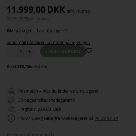
11.999,00
DKK
(inkl. moms)
9.599,20 Ekskl. moms
Ikke på lager
- Lev. Ca. uge 40
Send mail når varen kommer på lager igen
-
+
Prismatch – hvis du finder varen billigere!
30 dages tilfredshedsgaranti!
Fragtpris:
229,00
DKK
I tvivl? Spørg Gitte fra Møbellageret på
70 22 27 24
Leveringsinformation