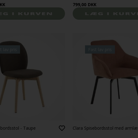
KK
799,00
DKK
t lav pris
Fast lav pris
ebordsstol - Taupe
Clara Spisebordsstol med armlæ