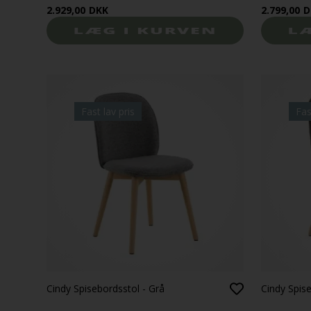
2.929,00
DKK
2.799,00
D
Fast lav pris
Fas
Cindy Spisebordsstol - Grå
Cindy Spis