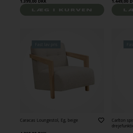
1.399,00
DKK
1.449,00
D
Fast lav pris
Fas
Caracas Loungestol, Eg, beige
Carlton sp
drejefunkt