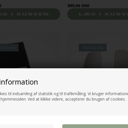
K
999,00
DKK
t lav pris
Fast lav pris
information
ies til indsamling af statistik og til trafikmåling. Vi bruger informatione
 hjemmesiden. Ved at klikke videre, accepterer du brugen af cookies.
ge stol - Sort Flet
Celia Spisebordsstol