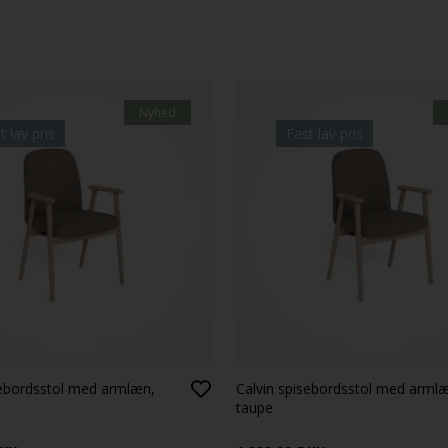
Nyhed
t lav pris
Fast lav pris
sebordsstol med armlæn,
Calvin spisebordsstol med arml
taupe