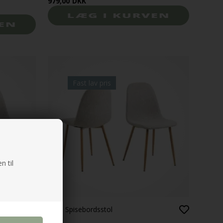
979,00
DKK
Fast lav pris
n til
Celia Spisebordsstol