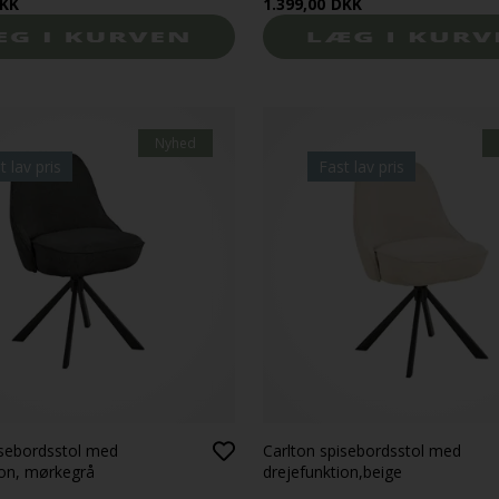
KK
1.399,00
DKK
Nyhed
t lav pris
Fast lav pris
isebordsstol med
Carlton spisebordsstol med
ion, mørkegrå
drejefunktion,beige