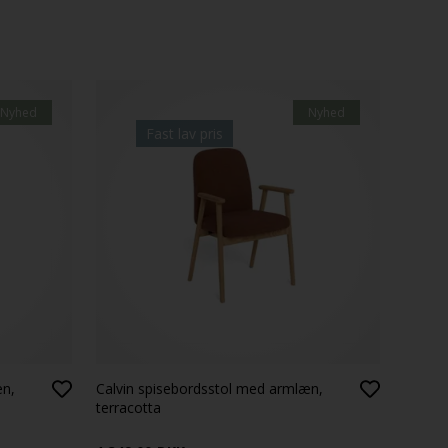
Nyhed
Nyhed
Fast lav pris
æn,
Calvin spisebordsstol med armlæn,
terracotta