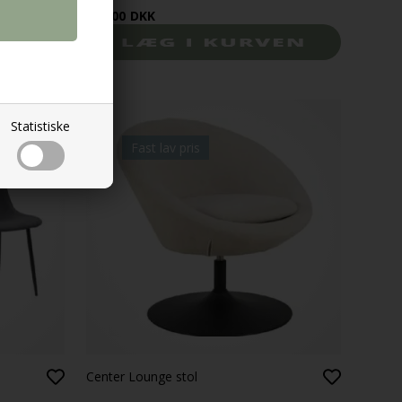
299,00
DKK
Statistiske
Fast lav pris
Center Lounge stol