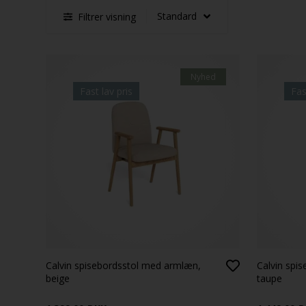
Filtrer visning
Nyhed
Fast lav pris
Fas
Calvin spisebordsstol med armlæn,
Calvin spi
beige
taupe