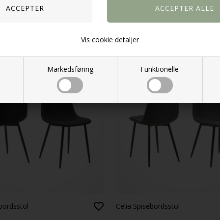
KK
299,00
DKK
Vis cookie detaljer
Markedsføring
Funktionelle
t lav pris
Fast lav pris
bordsstol
Celia Spisebordsstol