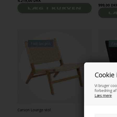
4.219,00
DKK
999,00
DK
Fast lav pris
Fas
Cookie 
Vi bruger cook
forbedring af
Læs mere
Carson Lounge stol
Carson Loun