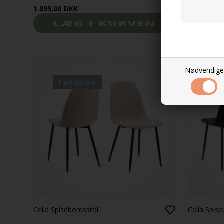
1.899,00
DKK
1.999,00
D
Nødvendige
Fast lav pris
Fas
Celia Spisebordsstol
Celia Spise