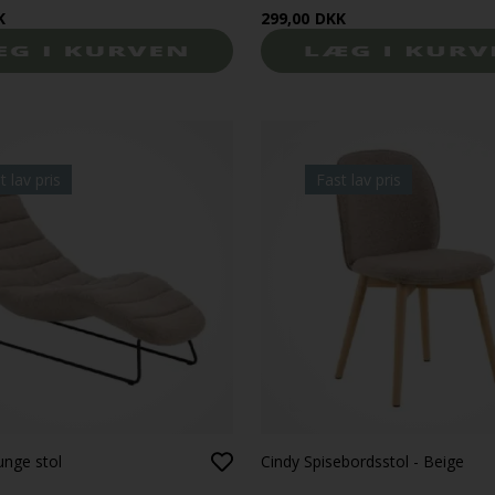
K
299,00
DKK
t lav pris
Fast lav pris
unge stol
Cindy Spisebordsstol - Beige