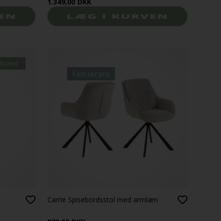
1.349,00
DKK
Nyhed
Fast lav pris
Carrie Spisebordsstol med armlæn