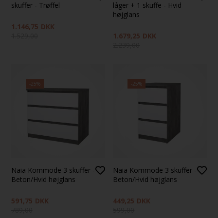
skuffer - Trøffel
låger + 1 skuffe - Hvid
højglans
1.146,75
DKK
1.529,00
1.679,25
DKK
2.239,00
-25%
-25%
Naia Kommode 3 skuffer -
Naia Kommode 3 skuffer -
Beton/Hvid højglans
Beton/Hvid højglans
591,75
DKK
449,25
DKK
789,00
599,00