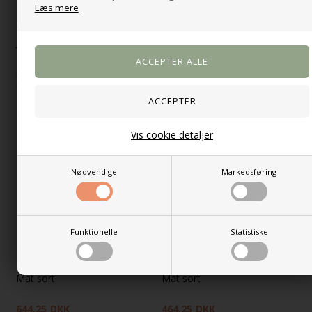
Læs mere
Naia Kommode 3 skuffer -
Naia Kommode 3 skuffer -
Jackson Hickory
Jackson Hickory
576,75
DKK
426,75
DKK
769,00
569,00
Vis cookie detaljer
-25%
-25%
Nødvendige
Markedsføring
Funktionelle
Statistiske
Naia Kommode 3 skuffer -
Naia Kommode 3 skuffer -
Mat sort
Mat sort
644,25
DKK
464,25
DKK