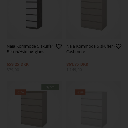
Naia Kommode 5 skuffer -
Naia Kommode 5 skuffer -
Beton/Hvid højglans
Cashmere
659,25
DKK
861,75
DKK
879,00
1.149,00
Nyhed
-25%
-25%