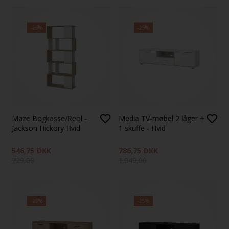
-25%
-25%
Maze Bogkasse/Reol -
Media TV-møbel 2 låger +
Jackson Hickory Hvid
1 skuffe - Hvid
546,75
DKK
786,75
DKK
729,00
1.049,00
-25%
-25%