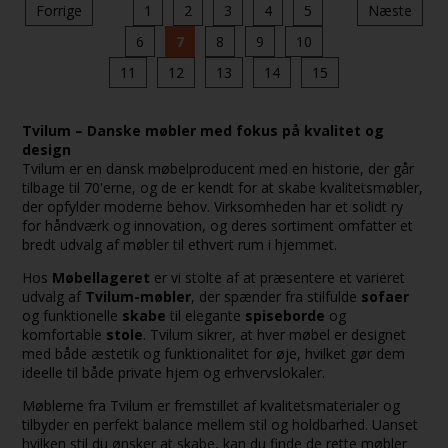
Forrige
1
2
3
4
5
Næste
6
7
8
9
10
11
12
13
14
15
Tvilum – Danske møbler med fokus på kvalitet og
design
Tvilum er en dansk møbelproducent med en historie, der går
tilbage til 70'erne, og de er kendt for at skabe kvalitetsmøbler,
der opfylder moderne behov. Virksomheden har et solidt ry
for håndværk og innovation, og deres sortiment omfatter et
bredt udvalg af møbler til ethvert rum i hjemmet.
Hos
Møbellageret
er vi stolte af at præsentere et varieret
udvalg af
Tvilum-møbler
, der spænder fra stilfulde
sofaer
og funktionelle
skabe
til elegante
spiseborde
og
komfortable
stole
. Tvilum sikrer, at hver møbel er designet
med både æstetik og funktionalitet for øje, hvilket gør dem
ideelle til både private hjem og erhvervslokaler.
Møblerne fra Tvilum er fremstillet af kvalitetsmaterialer og
tilbyder en perfekt balance mellem stil og holdbarhed. Uanset
hvilken stil du ønsker at skabe, kan du finde de rette møbler