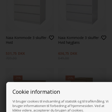
Naia Kommode 3 skuffer -
Naia Kommode 3 skuffer -
Hvid
Hvid højglans
531,75
DKK
636,75
DKK
709,00
849,00
-25%
-25%
Cookie information
Vi bruger cookies til indsamling af statistik og til trafikmåling. Vi
bruger informationen til forbedring af hjemmesiden. Ved at
klikke videre, accepterer du brugen af cookies.