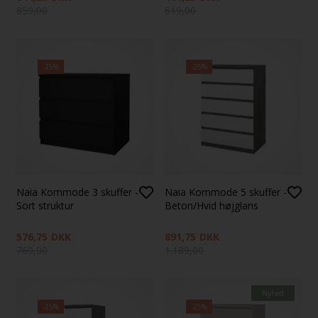
859,00
619,00
-25%
-25%
Naia Kommode 3 skuffer -
Naia Kommode 5 skuffer -
Sort struktur
Beton/Hvid højglans
576,75
DKK
891,75
DKK
769,00
1.189,00
Nyhed
-25%
-25%